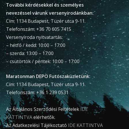
További kérdésekkel és személyes
nevezéssel várunk versenyirodánkban:
Cím: 1134 Budapest, Tüzér utca 9-11.
Telefonszám: +36 70 605 7415
Versenyiroda nyitvatartás:
– hétfő / kedd: 10:00 – 17:00
– szerda: 13:00 – 17:00
– csütörtök / péntek: 10:00 – 17:00
Maratonman DEPO Futószaküzletünk:
Cím: 1134 Budapest, Tüzér utca 9-11.
Telefonszám: +36 1 239 0531
Az Általános Szerződési Feltételek
IDE
KATTINTVA
elérhetők.
Az Adatkezelési Tájékoztató
IDE KATTINTVA