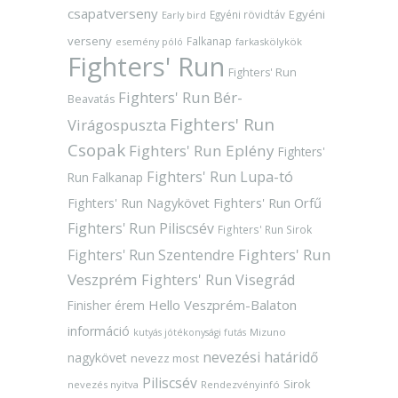
csapatverseny
Egyéni
Egyéni rövidtáv
Early bird
verseny
Falkanap
esemény póló
farkaskölykök
Fighters' Run
Fighters' Run
Fighters' Run Bér-
Beavatás
Fighters' Run
Virágospuszta
Csopak
Fighters' Run Eplény
Fighters'
Fighters' Run Lupa-tó
Run Falkanap
Fighters' Run Orfű
Fighters' Run Nagykövet
Fighters' Run Piliscsév
Fighters' Run Sirok
Fighters' Run
Fighters' Run Szentendre
Veszprém
Fighters' Run Visegrád
Hello Veszprém-Balaton
Finisher érem
információ
Mizuno
kutyás jótékonysági futás
nevezési határidő
nagykövet
nevezz most
Piliscsév
Sirok
nevezés nyitva
Rendezvényinfó