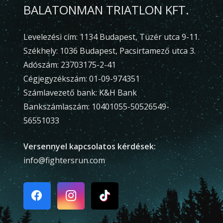
BALATONMAN TRIATLON KFT.
Levelezési cím: 1134 Budapest, Tüzér utca 9-11.
Székhely: 1036 Budapest, Pacsirtamező utca 3.
Adószám: 23703175-2-41
Cégjegyzékszám: 01-09-974351
Számlavezető bank: K&H Bank
Bankszámlaszám: 10401055-50526549-
56551033
Versennyel kapcsolatos kérdések:
info@fightersrun.com