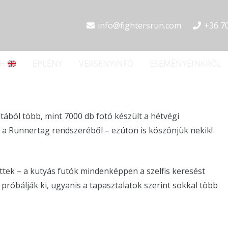
info@fightersrun.com
+36 7
SH
EPLÉNY
VERSENYINFÓ
ESEMÉNYEINKRŐL
ltából több, mint 7000 db fotó készült a hétvégi
 a Runnertag rendszeréből – ezúton is köszönjük nekik!
ettek – a kutyás futók mindenképpen a szelfis keresést
, próbálják ki, ugyanis a tapasztalatok szerint sokkal több