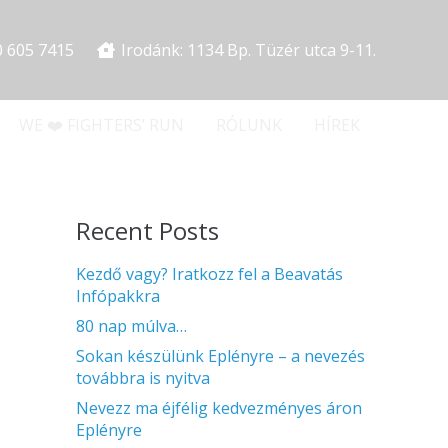
0 605 7415
Irodánk: 1134 Bp. Tüzér utca 9-11.
WE ❤️ FIGHTERS’ RUN
RÓLUNK
HÍREK
Recent Posts
Kezdő vagy? Iratkozz fel a Beavatás
Infópakkra
80 nap múlva…
Sokan készülünk Eplényre – a nevezés
továbbra is nyitva
Nevezz ma éjfélig kedvezményes áron
Eplényre