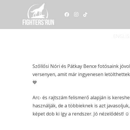
ENGLI
Szőllősi Nóri és Pátkay Bence fotósaink jóvo
versenyen, amit már ingyenesen letölthettek
💙
Arc- és rajtszám felismerő alapján is keresh
használják, de a többieknek is azt javasoljuk
képet dob ki így a rendszer. Jó nézelődést! ☺