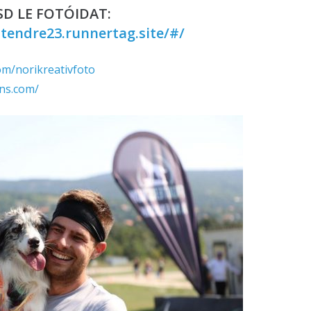
D LE FOTÓIDAT:
ntendre23.runnertag.site/#/
om/norikreativfoto
ns.com/