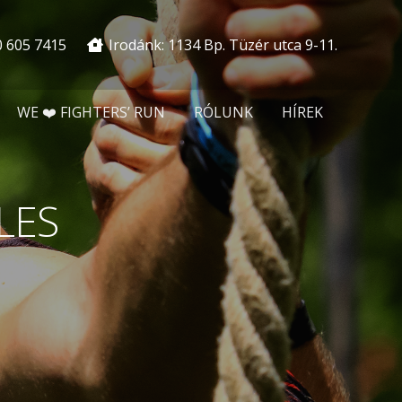
0 605 7415
Irodánk: 1134 Bp. Tüzér utca 9-11.
WE ❤️ FIGHTERS’ RUN
RÓLUNK
HÍREK
LES