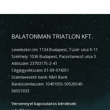
BALATONMAN TRIATLON KFT.
Levelezési cím: 1134 Budapest, Tüzér utca 9-11.
Székhely: 1036 Budapest, Pacsirtamező utca 3.
Adószám: 23703175-2-41
Cégjegyzékszám: 01-09-974351
Számlavezető bank: K&H Bank
Bankszámlaszám: 10401055-50526549-
56551033
Versennyel kapcsolatos kérdések: