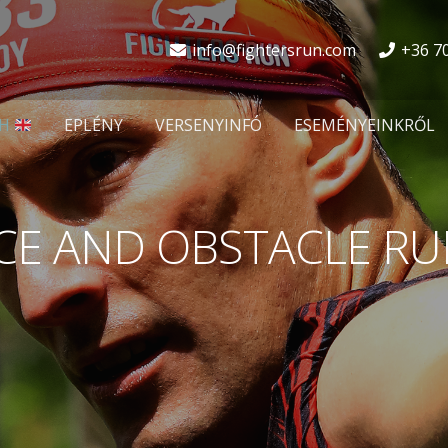
info@fightersrun.com
+36 7
SH
EPLÉNY
VERSENYINFÓ
ESEMÉNYEINKRŐL
CE AND OBSTACLE RU