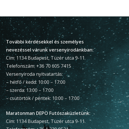
További kérdésekkel és személyes
nevezéssel várunk versenyirodánkban:
Cím: 1134 Budapest, Tüzér utca 9-11.
Telefonszám: +36 70 605 7415
Versenyiroda nyitvatartás:
– hétfő / kedd: 10:00 – 17:00
– szerda: 13:00 – 17:00
– csütörtök / péntek: 10:00 – 17:00
Maratonman DEPO Futószaküzletünk:
Cím: 1134 Budapest, Tüzér utca 9-11.