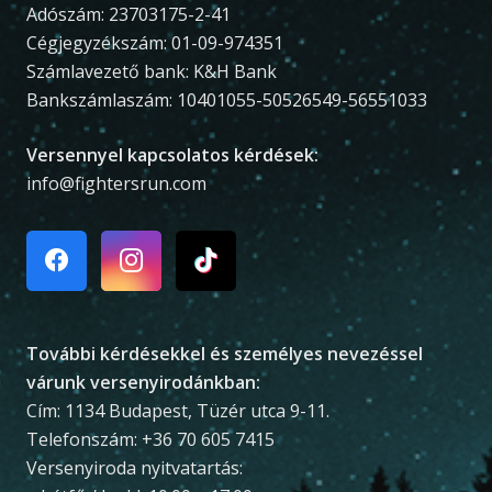
Adószám: 23703175-2-41
Cégjegyzékszám: 01-09-974351
Számlavezető bank: K&H Bank
Bankszámlaszám: 10401055-50526549-56551033
Versennyel kapcsolatos kérdések:
info@fightersrun.com
További kérdésekkel és személyes nevezéssel
várunk versenyirodánkban:
Cím: 1134 Budapest, Tüzér utca 9-11.
Telefonszám: +36 70 605 7415
Versenyiroda nyitvatartás: