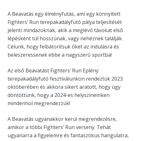
A Beavatás egy élményfutás, ami egy könnyített
Fighters’ Run terepakadályfutó pálya teljesítését
jelenti mindazoknak, akik a meglévő távokat első
lépésként túl hosszúnak, vagy nehéznek találják.
Célunk, hogy felbátorítsuk őket az indulásra és
beleszeressenek ebbe a nagyszerű sportba!
Az első Beavatást Fighters’ Run Eplény
terepakadályfutó fesztiválunkon rendeztük 2023.
októberében és akkora sikert aratott, hogy úgy
döntöttünk, hogy a 2024-es helyszíneinken
mindenhol megrendezzük!
A Beavatás ugyanakkor kerül megrendezésre,
amikor a többi Fighters’ Run verseny. Tehát
ugyanarra a figyelemre és fantasztikus hangulatra,