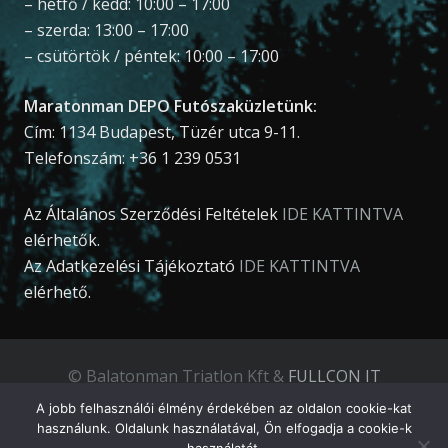
– hétfő / kedd: 10:00 – 17:00
– szerda: 13:00 – 17:00
– csütörtök / péntek: 10:00 – 17:00
Maratonman DEPO Futószaküzletünk:
Cím: 1134 Budapest, Tüzér utca 9-11.
Telefonszám: +36 1 239 0531
Az Általános Szerződési Feltételek
IDE KATTINTVA
elérhetők.
Az Adatkezelési Tájékoztató
IDE KATTINTVA
elérhető.
© Balatonman Triatlon Kft &
FULLCON IT
Development Kft
.
A jobb felhasználói élmény érdekében az oldalon cookie-kat
használunk. Oldalunk használatával, Ön elfogadja a cookie-k