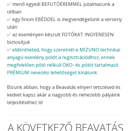
✅ menő egyedi BEFUTÓÉREMMEL jutalmazunk a
célban
✅ egy finom EBÉDDEL is megvendégelünk a verseny
után
✅ az eseményen készült FOTÓKAT INGYENESEN
biztosítjuk
✅
eldöntheted, hogy szeretnél-e MIZUNO technikai
anyagú esemény pólót a regisztrációdhoz, ennek
megfelelően póló nélküli ÖKO- és pólót tartalmazó
PRÉMIUM nevezési lehetőséget kínálunk.
Bízunk abban, hogy a Beavatás elnyeri tetszésed és
kedvet kapsz akár a nagyobb és nehezebb pályáink
teljesítéséhez is!
A KÖVETKEZŐ BEAVATÁS