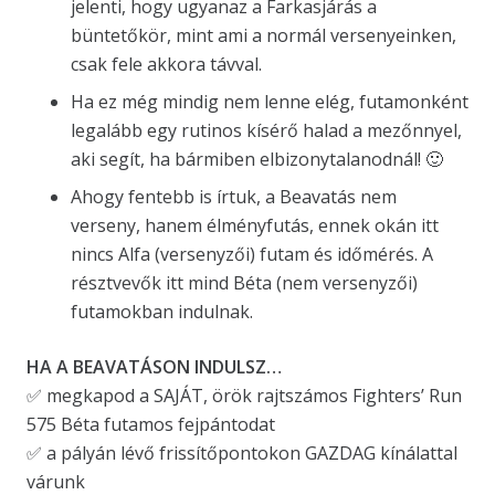
jelenti, hogy ugyanaz a Farkasjárás a
büntetőkör, mint ami a normál versenyeinken,
csak fele akkora távval.
Ha ez még mindig nem lenne elég, futamonként
legalább egy rutinos kísérő halad a mezőnnyel,
aki segít, ha bármiben elbizonytalanodnál! 🙂
Ahogy fentebb is írtuk, a Beavatás nem
verseny, hanem élményfutás, ennek okán itt
nincs Alfa (versenyzői) futam és időmérés. A
résztvevők itt mind Béta (nem versenyzői)
futamokban indulnak.
HA A BEAVATÁSON INDULSZ…
✅ megkapod a SAJÁT, örök rajtszámos Fighters’ Run
575 Béta futamos fejpántodat
✅ a pályán lévő frissítőpontokon GAZDAG kínálattal
várunk