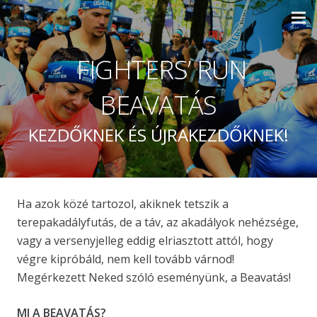
FIGHTERS’ RUN
BEAVATÁS
KEZDŐKNEK ÉS ÚJRAKEZDŐKNEK!
Ha azok közé tartozol, akiknek tetszik a
terepakadályfutás, de a táv, az akadályok nehézsége,
vagy a versenyjelleg eddig elriasztott attól, hogy
végre kipróbáld, nem kell tovább várnod!
Megérkezett Neked szóló eseményünk, a Beavatás!
MI A BEAVATÁS?