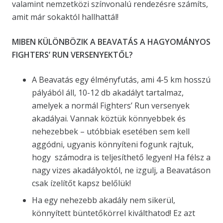
valamint nemzetközi színvonalú rendezésre számíts,
amit már sokaktól hallhattál!
MIBEN KÜLÖNBÖZIK A BEAVATÁS A HAGYOMÁNYOS
FIGHTERS’ RUN VERSENYEKTŐL?
A Beavatás egy élményfutás, ami 4-5 km hosszú
pályából áll, 10-12 db akadályt tartalmaz,
amelyek a normál Fighters’ Run versenyek
akadályai. Vannak köztük könnyebbek és
nehezebbek – utóbbiak esetében sem kell
aggódni, ugyanis könnyíteni fogunk rajtuk,
hogy számodra is teljesíthető legyen! Ha félsz a
nagy vizes akadályoktól, ne izgulj, a Beavatáson
csak ízelítőt kapsz belőlük!
Ha egy nehezebb akadály nem sikerül,
könnyített büntetőkörrel kiválthatod! Ez azt