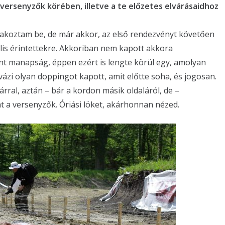
versenyzők körében, illetve a te előzetes elvárásaidhoz
lakoztam be, de már akkor, az első rendezvényt követően
iális érintettekre. Akkoriban nem kapott akkora
nt manapság, éppen ezért is lengte körül egy, amolyan
vázi olyan doppingot kapott, amit előtte soha, és jogosan.
rral, aztán – bár a kordon másik oldaláról, de –
 a versenyzők. Óriási löket, akárhonnan nézed.