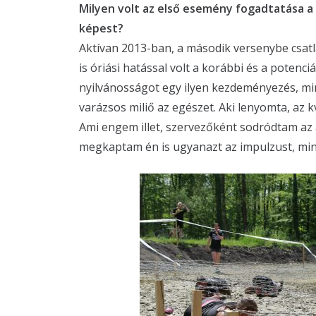
Milyen volt az első esemény fogadtatása a 
képest?
Aktívan 2013-ban, a második versenybe csat
is óriási hatással volt a korábbi és a potenc
nyilvánosságot egy ilyen kezdeményezés, mi
varázsos miliő az egészet. Aki lenyomta, az k
Ami engem illet, szervezőként sodródtam az á
megkaptam én is ugyanazt az impulzust, mint