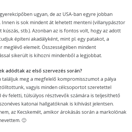
gyerekcipőben ugyan, de az USA-ban egyre jobban
a. Innen is sok mindent át lehetett menteni (villanypásztor
 kúszás, stb.). Azonban az is fontos volt, hogy az adott
 tudjuk építeni akadályként, mint pl. egy patakot, a
r meglévő elemeit. Összességében mindent
tással sikerült is kihozni mindenből a legjobbat.
ek adódtak az első szervezés során?
an találjuk meg a megfelelő kompromisszumot a pálya
ólítottunk, vagyis minden célcsoportot szeretettel
 év feletti, túlsúlyos résztvevők számára is teljesíthető
zonéves katonai hallgatóknak is kihívást jelentsen.
ennem, az Kecskemét, amikor árokásás során a markolónak
nevettem. 🙂