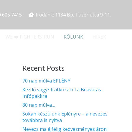
0 605 7415
Irodánk: 1134 Bp. Tüzér utca 9-11.
WE ❤️ FIGHTERS’ RUN
RÓLUNK
HÍREK
Recent Posts
70 nap múlva EPLÉNY
Kezdő vagy? Iratkozz fel a Beavatás
Infópakkra
80 nap múlva…
Sokan készülünk Eplényre – a nevezés
továbbra is nyitva
Nevezz ma éjfélig kedvezményes áron