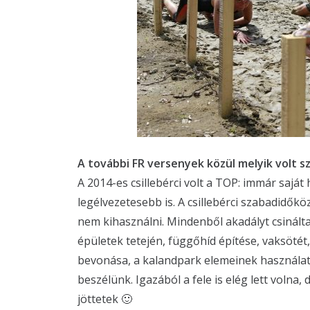
A további FR versenyek közül melyik volt 
A 2014-es csillebérci volt a TOP: immár sajá
legélvezetesebb is. A csillebérci szabadidőkö
nem kihasználni. Mindenből akadályt csinált
épületek tetején, függőhíd építése, vaksöté
bevonása, a kalandpark elemeinek használata
beszélünk. Igazából a fele is elég lett volna,
jöttetek 🙂