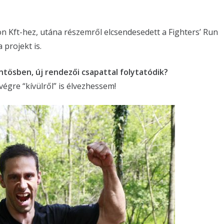
n Kft-hez, utána részemről elcsendesedett a Fighters’ Run
 projekt is.
öntösben, új rendezői csapattal folytatódik?
 végre “kívülről” is élvezhessem!