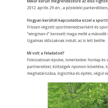
Mikor került megrendezésre az első Fighte
2012. április 29-én , a pósteleki parkerdőbe
Hogyan kerültél kapcsolatba ezzel a sportt
Frissen végzett sportmenedzserként és sport
“wingman-t” keresett maga mellé a második 
Izgalmas időszaknak indult, az is lett belőle.
Mi volt a feladatod?
Fokozatosan épülve, ismerkedve: honlap és ve
partnerekkel, költségek nyomon követése, ké
meghatározása, logisztika és építés, végül v