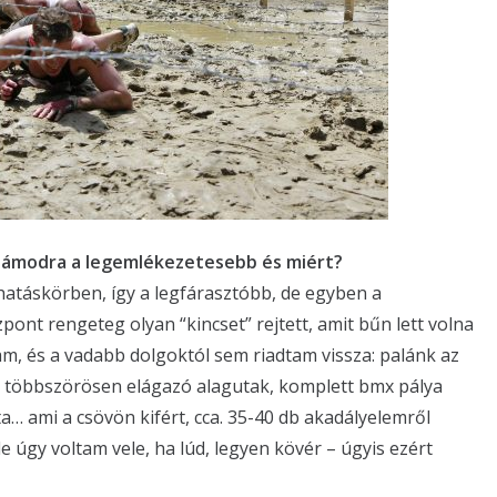
számodra a legemlékezetesebb és miért?
t hatáskörben, így a legfárasztóbb, de egyben a
zpont rengeteg olyan “kincset” rejtett, amit bűn lett volna
am, és a vadabb dolgoktól sem riadtam vissza: palánk az
t, többszörösen elágazó alagutak, komplett bmx pálya
… ami a csövön kifért, cca. 35-40 db akadályelemről
 de úgy voltam vele, ha lúd, legyen kövér – úgyis ezért