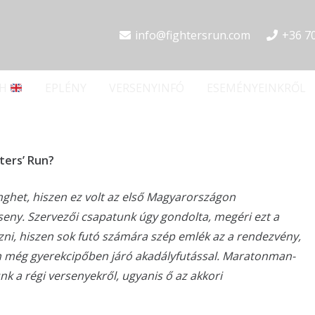
info@fightersrun.com
+36 7
SH
EPLÉNY
VERSENYINFÓ
ESEMÉNYEINKRŐL
ters’ Run?
ghet, hiszen ez volt az első Magyarországon
eny. Szervezői csapatunk úgy gondolta, megéri ezt a
ezni, hiszen sok futó számára szép emlék az a rendezvény,
n még gyerekcipőben járó akadályfutással. Maratonman-
nk a régi versenyekről, ugyanis ő az akkori