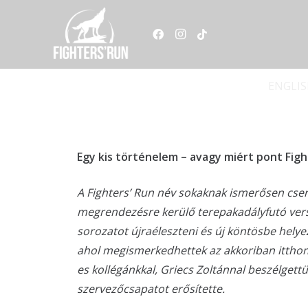
ENGLI
Egy kis történelem – avagy miért pont Figh
A Fighters’ Run név sokaknak ismerősen csen
megrendezésre kerülő terepakadályfutó vers
sorozatot újraéleszteni és új köntösbe hely
ahol megismerkedhettek az akkoriban ittho
es kollégánkkal, Griecs Zoltánnal beszélgettü
szervezőcsapatot erősítette.