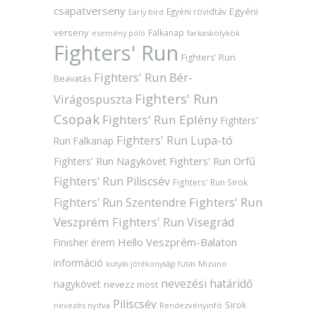
csapatverseny
Egyéni
Egyéni rövidtáv
Early bird
verseny
Falkanap
esemény póló
farkaskölykök
Fighters' Run
Fighters' Run
Fighters' Run Bér-
Beavatás
Fighters' Run
Virágospuszta
Csopak
Fighters' Run Eplény
Fighters'
Fighters' Run Lupa-tó
Run Falkanap
Fighters' Run Orfű
Fighters' Run Nagykövet
Fighters' Run Piliscsév
Fighters' Run Sirok
Fighters' Run
Fighters' Run Szentendre
Veszprém
Fighters' Run Visegrád
Hello Veszprém-Balaton
Finisher érem
információ
Mizuno
kutyás jótékonysági futás
nevezési határidő
nagykövet
nevezz most
Piliscsév
Sirok
nevezés nyitva
Rendezvényinfó