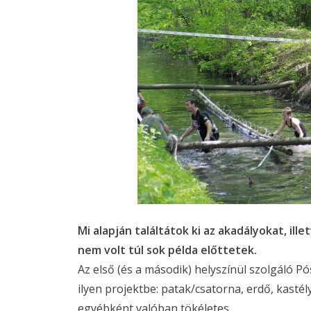
Mi alapján találtátok ki az akadályokat, ill
nem volt túl sok példa előttetek.
Az első (és a második) helyszínül szolgáló Pó
ilyen projektbe: patak/csatorna, erdő, kastél
egyébként valóban tökéletes.