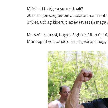
Miért lett vége a sorozatnak?
2015. elején szegődtem a Balatonman Triatlo
őrület, utólag kiderült, az év tavaszán maga a
Mit szólsz hozzá, hogy a Fighters’ Run új k
Már épp itt volt az ideje, és alig várom, hogy