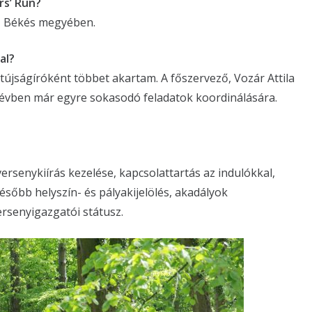
rs’ Run?
n, Békés megyében.
al?
újságíróként többet akartam. A főszervező, Vozár Attila
évben már egyre sokasodó feladatok koordinálására.
rsenykiírás kezelése, kapcsolattartás az indulókkal,
sőbb helyszín- és pályakijelölés, akadályok
ersenyigazgatói státusz.