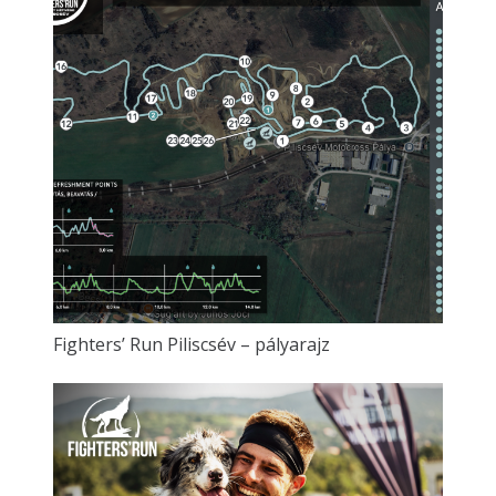
Fighters’ Run Piliscsév – pályarajz