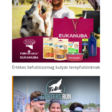
Értékes befutócsomag kutyás terepfutóinknak