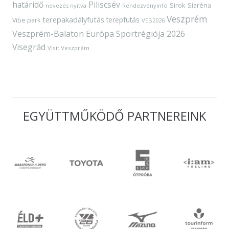
határidő
Piliscsév
Sirok
Síaréna
nevezés nyitva
Rendezvényinfó
Veszprém
terepakadályfutás
terepfutás
Vibe park
VEB2026
Veszprém-Balaton Európa Sportrégiója 2026
Visegrád
Visit Veszprém
EGYÜTTMŰKÖDŐ PARTNEREINK