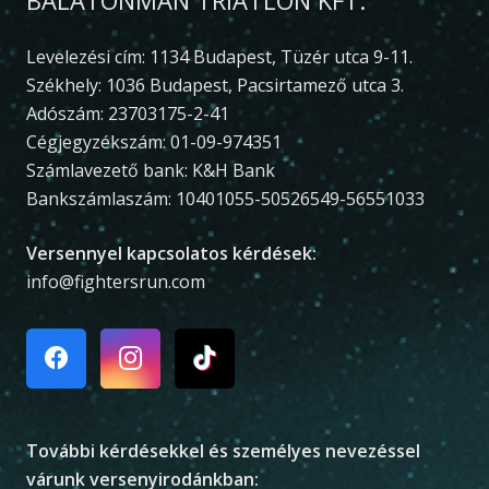
BALATONMAN TRIATLON KFT.
Levelezési cím: 1134 Budapest, Tüzér utca 9-11.
Székhely: 1036 Budapest, Pacsirtamező utca 3.
Adószám: 23703175-2-41
Cégjegyzékszám: 01-09-974351
Számlavezető bank: K&H Bank
Bankszámlaszám: 10401055-50526549-56551033
Versennyel kapcsolatos kérdések:
info@fightersrun.com
További kérdésekkel és személyes nevezéssel
várunk versenyirodánkban: