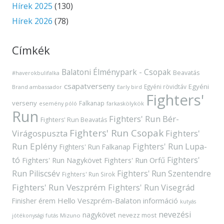
Hírek 2025
(130)
Hírek 2026
(78)
Címkék
Balatoni Élménypark - Csopak
Beavatás
#haverokbulifalka
csapatverseny
Egyéni
Egyéni rövidtáv
Brand ambassador
Early bird
Fighters'
verseny
Falkanap
esemény póló
farkaskölykök
Run
Fighters' Run Bér-
Fighters' Run Beavatás
Fighters' Run Csopak
Virágospuszta
Fighters'
Run Eplény
Fighters' Run Lupa-
Fighters' Run Falkanap
tó
Fighters'
Fighters' Run Orfű
Fighters' Run Nagykövet
Run Piliscsév
Fighters' Run Szentendre
Fighters' Run Sirok
Fighters' Run Veszprém
Fighters' Run Visegrád
Hello Veszprém-Balaton
Finisher érem
információ
kutyás
nevezési
nagykövet
nevezz most
Mizuno
jótékonysági futás