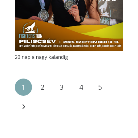
20 nap a nagy kalandig
1
2
3
4
5