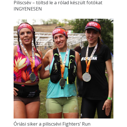
Piliscsév – töltsd le a rólad készült fotókat
INGYENESEN
Óriási siker a piliscsévi Fighters’ Run