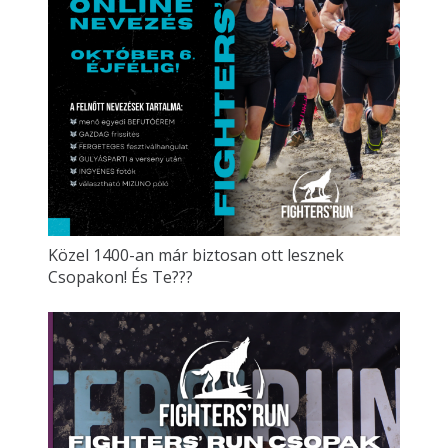
Közel 1400-an már biztosan ott lesznek
Csopakon! És Te???