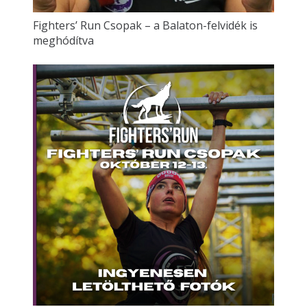
Fighters’ Run Csopak – a Balaton-felvidék is
meghódítva