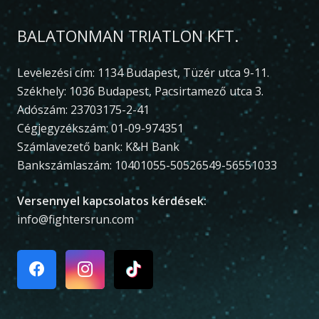
BALATONMAN TRIATLON KFT.
Levelezési cím: 1134 Budapest, Tüzér utca 9-11.
Székhely: 1036 Budapest, Pacsirtamező utca 3.
Adószám: 23703175-2-41
Cégjegyzékszám: 01-09-974351
Számlavezető bank: K&H Bank
Bankszámlaszám: 10401055-50526549-56551033
Versennyel kapcsolatos kérdések:
info@fightersrun.com