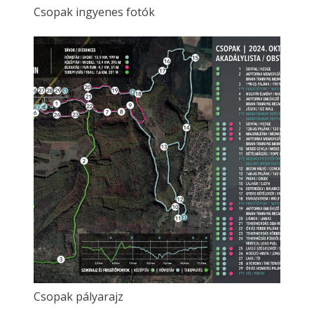
Csopak ingyenes fotók
Csopak pályarajz