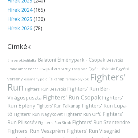
Hírek 2023
(240)
Hírek 2024
(165)
Hírek 2025
(130)
Hírek 2026
(78)
Címkék
Balatoni Élménypark - Csopak
Beavatás
#haverokbulifalka
csapatverseny
Egyéni
Egyéni rövidtáv
Brand ambassador
Early bird
Fighters'
verseny
Falkanap
esemény póló
farkaskölykök
Run
Fighters' Run Bér-
Fighters' Run Beavatás
Fighters' Run Csopak
Virágospuszta
Fighters'
Run Eplény
Fighters' Run Lupa-
Fighters' Run Falkanap
tó
Fighters'
Fighters' Run Orfű
Fighters' Run Nagykövet
Run Piliscsév
Fighters' Run Szentendre
Fighters' Run Sirok
Fighters' Run Veszprém
Fighters' Run Visegrád