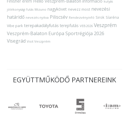
Hello Veszprém-Balaton
Finisher érem
információ
kutyás
nevezési
nagykövet
nevezz most
Mizuno
jótékonysági futás
határidő
Piliscsév
Sirok
Síaréna
nevezés nyitva
Rendezvényinfó
Veszprém
terepakadályfutás
terepfutás
Vibe park
VEB2026
Veszprém-Balaton Európa Sportrégiója 2026
Visegrád
Visit Veszprém
EGYÜTTMŰKÖDŐ PARTNEREINK