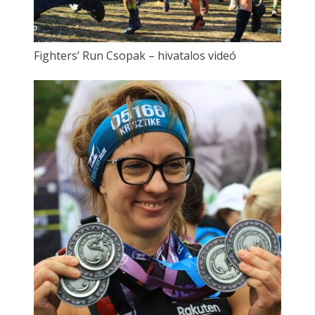
Fighters’ Run Csopak – hivatalos videó