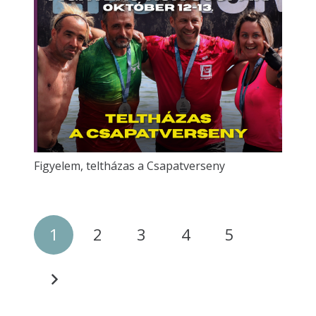
Figyelem, teltházas a Csapatverseny
1
2
3
4
5