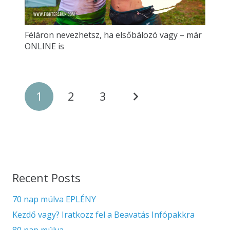
Féláron nevezhetsz, ha elsőbálozó vagy – már
ONLINE is
1
2
3
Recent Posts
70 nap múlva EPLÉNY
Kezdő vagy? Iratkozz fel a Beavatás Infópakkra