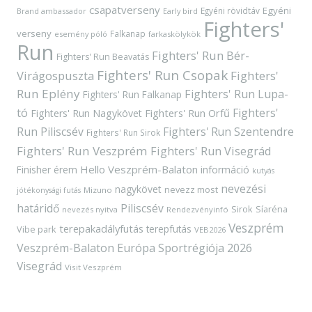
csapatverseny
Egyéni
Egyéni rövidtáv
Brand ambassador
Early bird
Fighters'
verseny
Falkanap
esemény póló
farkaskölykök
Run
Fighters' Run Bér-
Fighters' Run Beavatás
Fighters' Run Csopak
Virágospuszta
Fighters'
Run Eplény
Fighters' Run Lupa-
Fighters' Run Falkanap
tó
Fighters'
Fighters' Run Orfű
Fighters' Run Nagykövet
Run Piliscsév
Fighters' Run Szentendre
Fighters' Run Sirok
Fighters' Run Veszprém
Fighters' Run Visegrád
Hello Veszprém-Balaton
Finisher érem
információ
kutyás
nevezési
nagykövet
nevezz most
Mizuno
jótékonysági futás
határidő
Piliscsév
Sirok
Síaréna
nevezés nyitva
Rendezvényinfó
Veszprém
terepakadályfutás
terepfutás
Vibe park
VEB2026
Veszprém-Balaton Európa Sportrégiója 2026
Visegrád
Visit Veszprém