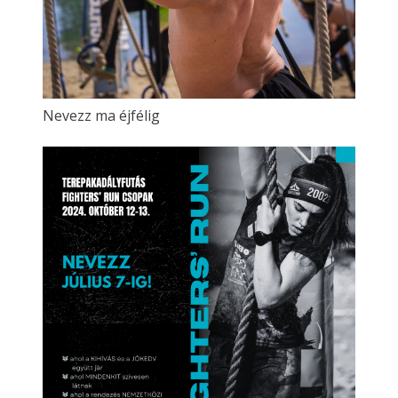
Nevezz ma éjfélig