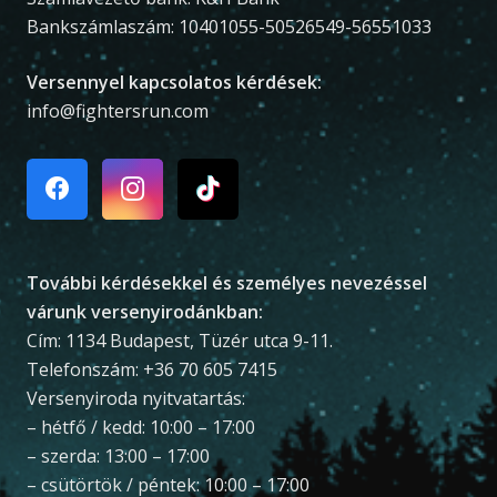
Bankszámlaszám: 10401055-50526549-56551033
Versennyel kapcsolatos kérdések:
info@fightersrun.com
További kérdésekkel és személyes nevezéssel
várunk versenyirodánkban:
Cím: 1134 Budapest, Tüzér utca 9-11.
Telefonszám: +36 70 605 7415
Versenyiroda nyitvatartás:
– hétfő / kedd: 10:00 – 17:00
– szerda: 13:00 – 17:00
– csütörtök / péntek: 10:00 – 17:00