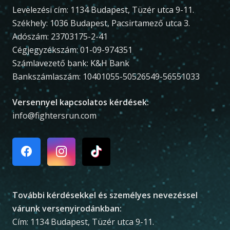
Levelezési cím: 1134 Budapest, Tüzér utca 9-11.
Székhely: 1036 Budapest, Pacsirtamező utca 3.
Adószám: 23703175-2-41
Cégjegyzékszám: 01-09-974351
Számlavezető bank: K&H Bank
Bankszámlaszám: 10401055-50526549-56551033
Versennyel kapcsolatos kérdések:
info@fightersrun.com
További kérdésekkel és személyes nevezéssel
várunk versenyirodánkban:
Cím: 1134 Budapest, Tüzér utca 9-11.