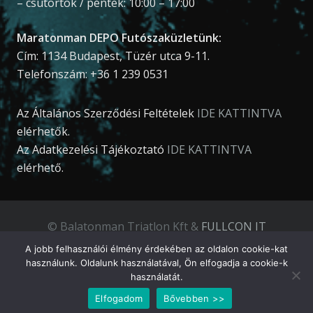
– csütörtök / péntek: 10:00 – 17:00
Maratonman DEPO Futószaküzletünk:
Cím: 1134 Budapest, Tüzér utca 9-11.
Telefonszám: +36 1 239 0531
Az Általános Szerződési Feltételek
IDE KATTINTVA
elérhetők.
Az Adatkezelési Tájékoztató
IDE KATTINTVA
elérhető.
© Balatonman Triatlon Kft &
FULLCON IT
Development Kft
.
A jobb felhasználói élmény érdekében az oldalon cookie-kat
használunk. Oldalunk használatával, Ön elfogadja a cookie-k
használatát.
Elfogadom
Bővebben >>
Magyar