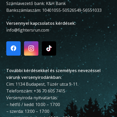
Számlavezető bank: K&H Bank
Bankszámlaszám: 10401055-50526549-56551033
Versennyel kapcsolatos kérdések:
info@fightersrun.com
További kérdésekkel és személyes nevezéssel
várunk versenyirodánkban:
Cím: 1134 Budapest, Tüzér utca 9-11.
Telefonszám: +36 70 605 7415
Versenyiroda nyitvatartás:
– hétfő / kedd: 10:00 – 17:00
– szerda: 13:00 – 17:00