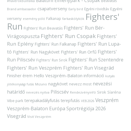
Balatoni Élménypark - Csopak
Beavatás
#haverokbulifalka
csapatverseny
Egyéni
Egyéni rövidtáv
Brand ambassador
Early bird
Fighters'
verseny
Falkanap
esemény póló
farkaskölykök
Run
Fighters' Run Bér-
Fighters' Run Beavatás
Fighters' Run Csopak
Virágospuszta
Fighters'
Run Eplény
Fighters' Run Lupa-
Fighters' Run Falkanap
tó
Fighters'
Fighters' Run Orfű
Fighters' Run Nagykövet
Run Piliscsév
Fighters' Run Szentendre
Fighters' Run Sirok
Fighters' Run Veszprém
Fighters' Run Visegrád
Hello Veszprém-Balaton
Finisher érem
információ
kutyás
nevezési
nagykövet
nevezz most
Mizuno
jótékonysági futás
határidő
Piliscsév
Sirok
Síaréna
nevezés nyitva
Rendezvényinfó
Veszprém
terepakadályfutás
terepfutás
Vibe park
VEB2026
Veszprém-Balaton Európa Sportrégiója 2026
Visegrád
Visit Veszprém