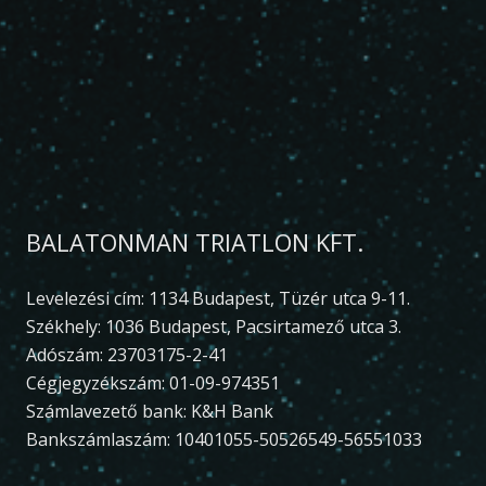
BALATONMAN TRIATLON KFT.
Levelezési cím: 1134 Budapest, Tüzér utca 9-11.
Székhely: 1036 Budapest, Pacsirtamező utca 3.
Adószám: 23703175-2-41
Cégjegyzékszám: 01-09-974351
Számlavezető bank: K&H Bank
Bankszámlaszám: 10401055-50526549-56551033