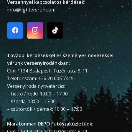
Versennyel kapcsolatos kérdések:
info@fightersrun.com
További kérdésekkel és személyes nevezéssel
várunk versenyirodánkban:
Cím: 1134 Budapest, Tüzér utca 9-11.
Telefonszám: +36 70 605 7415
Versenyiroda nyitvatartás:
– hétfő / kedd: 10:00 – 17:00
– szerda: 13:00 – 17:00
– csütörtök / péntek: 10:00 – 17:00
Maratonman DEPO Futószaküzletünk:
Cím: 1134 Budapest, Tüzér utca 9-11.