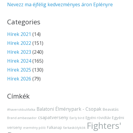
Nevezz ma éjfélig kedvezményes áron Eplényre
Categories
Hírek 2021
(14)
Hírek 2022
(151)
Hírek 2023
(240)
Hírek 2024
(165)
Hírek 2025
(130)
Hírek 2026
(79)
Címkék
Balatoni Élménypark - Csopak
Beavatás
#haverokbulifalka
csapatverseny
Egyéni
Egyéni rövidtáv
Brand ambassador
Early bird
Fighters'
verseny
Falkanap
esemény póló
farkaskölykök