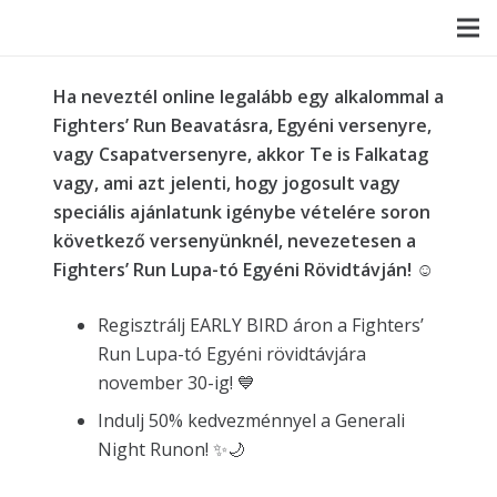
Ha neveztél online legalább egy alkalommal a
Fighters’ Run Beavatásra, Egyéni versenyre,
vagy Csapatversenyre, akkor Te is Falkatag
vagy, ami azt jelenti, hogy jogosult vagy
speciális ajánlatunk igénybe vételére soron
következő versenyünknél, nevezetesen a
Fighters’ Run Lupa-tó Egyéni Rövidtávján!
☺️
Regisztrálj EARLY BIRD áron a Fighters’
Run Lupa-tó Egyéni rövidtávjára
november 30-ig! 💙
Indulj 50% kedvezménnyel a Generali
Night Runon! ✨🌙