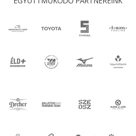
EGYÜTTMŰKÖDŐ PARTNEREINK