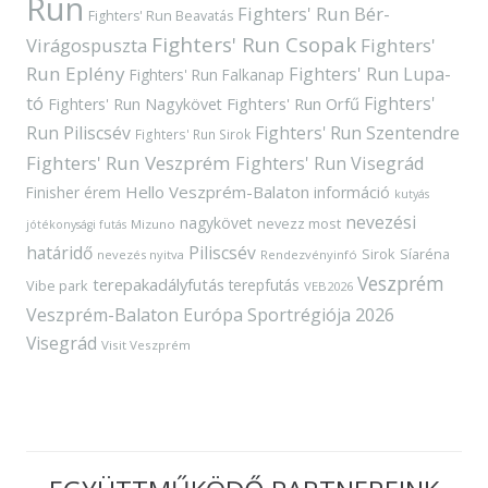
Run
Fighters' Run Bér-
Fighters' Run Beavatás
Fighters' Run Csopak
Virágospuszta
Fighters'
Run Eplény
Fighters' Run Lupa-
Fighters' Run Falkanap
tó
Fighters'
Fighters' Run Orfű
Fighters' Run Nagykövet
Run Piliscsév
Fighters' Run Szentendre
Fighters' Run Sirok
Fighters' Run Veszprém
Fighters' Run Visegrád
Hello Veszprém-Balaton
Finisher érem
információ
kutyás
nevezési
nagykövet
nevezz most
Mizuno
jótékonysági futás
határidő
Piliscsév
Sirok
Síaréna
nevezés nyitva
Rendezvényinfó
Veszprém
terepakadályfutás
terepfutás
Vibe park
VEB2026
Veszprém-Balaton Európa Sportrégiója 2026
Visegrád
Visit Veszprém