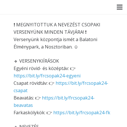
❗️ MEGNYITOTTUK A NEVEZÉST CSOPAKI
VERSENYÜNK MINDEN TÁVJÁRA! ❗️
Versenyünk központja ismét a Balatoni
Élménypark, a Nosztoriban. ☺
🔹 VERSENYKIÍRÁSOK
Egyéni rövid- és középtáv: 👉
https://bit.ly/frcsopak24-egyeni
Csapat rövidtáv: 👉
https://bit.ly/frcsopak24-
csapat
Beavatás: 👉
https://bit.ly/frcsopak24-
beavatas
Farkaskölykök: 👉
https://bit.ly/frcsopak24-fk
🔹 NEVEZÉS