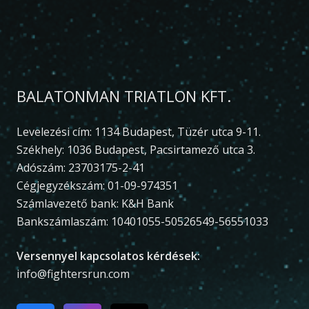
BALATONMAN TRIATLON KFT.
Levelezési cím: 1134 Budapest, Tüzér utca 9-11.
Székhely: 1036 Budapest, Pacsirtamező utca 3.
Adószám: 23703175-2-41
Cégjegyzékszám: 01-09-974351
Számlavezető bank: K&H Bank
Bankszámlaszám: 10401055-50526549-56551033
Versennyel kapcsolatos kérdések:
info@fightersrun.com