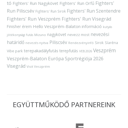
tó
Fighters'
Fighters' Run Orfű
Fighters' Run Nagykövet
Run Piliscsév
Fighters' Run Szentendre
Fighters' Run Sirok
Fighters' Run Veszprém
Fighters' Run Visegrád
Hello Veszprém-Balaton
Finisher érem
információ
kutyás
nevezési
nagykövet
nevezz most
Mizuno
jótékonysági futás
határidő
Piliscsév
Sirok
Síaréna
nevezés nyitva
Rendezvényinfó
Veszprém
terepakadályfutás
terepfutás
Vibe park
VEB2026
Veszprém-Balaton Európa Sportrégiója 2026
Visegrád
Visit Veszprém
EGYÜTTMŰKÖDŐ PARTNEREINK