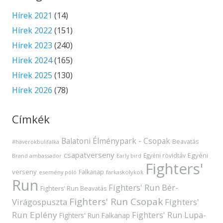
Hírek 2021
(14)
Hírek 2022
(151)
Hírek 2023
(240)
Hírek 2024
(165)
Hírek 2025
(130)
Hírek 2026
(78)
Címkék
Balatoni Élménypark - Csopak
Beavatás
#haverokbulifalka
csapatverseny
Egyéni
Egyéni rövidtáv
Brand ambassador
Early bird
Fighters'
verseny
Falkanap
esemény póló
farkaskölykök
Run
Fighters' Run Bér-
Fighters' Run Beavatás
Fighters' Run Csopak
Virágospuszta
Fighters'
Run Eplény
Fighters' Run Lupa-
Fighters' Run Falkanap