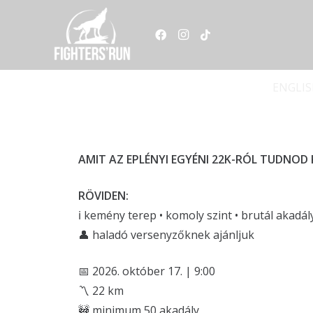
ENGLI
AMIT AZ EPLÉNYI EGYÉNI 22K-RÓL TUDNOD 
RÖVIDEN:
ℹ️ kemény terep • komoly szint • brutál akadá
👤 haladó versenyzőknek ajánljuk
📅 2026. október 17. | 9:00
〽️ 22 km
🚧 minimum 50 akadály