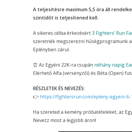
A teljesítésre maximum 5,5 óra áll rendelke
szintidőt is teljesítened kell.
A sikeres célba érkezésért
3 Fighters’ Run Fa
szeretnék megszerezni hűségprogramunk akt
Eplényben zárul.
⏰ Az Egyéni 22K-ra csupán
néhány napig Ear
Elérhető Alfa (versenyzői) és Béta (Open) f
RÉSZLETEK ÉS NEVEZÉS:
👉
https://fightersrun.com/epleny-egyeni-6
Ha szereted a kemény próbatételeket, az Egy
Nevezz most a legjobb áron!