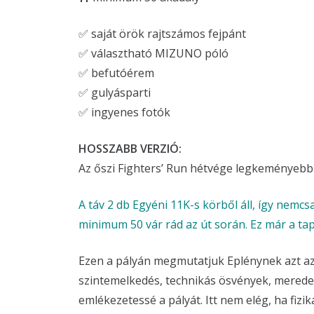
✅ saját örök rajtszámos fejpánt
✅ választható MIZUNO póló
✅ befutóérem
✅ gulyásparti
✅ ingyenes fotók
HOSSZABB VERZIÓ:
Az őszi Fighters’ Run hétvége legkeményebb
A táv 2 db Egyéni 11K-s körből áll, így nemc
minimum 50 vár rád az út során. Ez már a ta
Ezen a pályán megmutatjuk Eplénynek azt az a
szintemelkedés, technikás ösvények, merede
emlékezetessé a pályát. Itt nem elég, ha fizik