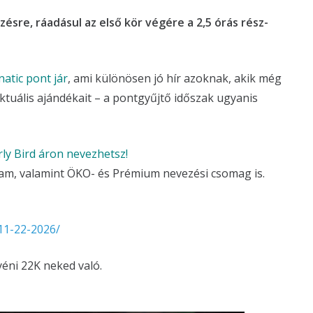
zésre, ráadásul az első kör végére a 2,5 órás rész-
natic pont jár
, ami különösen jó hír azoknak, akik még
uális ajándékait – a pontgyűjtő időszak ugyanis
ly Bird áron nevezhetsz!
utam, valamint ÖKO- és Prémium nevezési csomag is.
-11-22-2026/
éni 22K neked való.