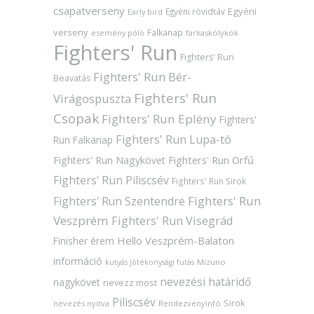
csapatverseny
Egyéni
Egyéni rövidtáv
Early bird
verseny
Falkanap
esemény póló
farkaskölykök
Fighters' Run
Fighters' Run
Fighters' Run Bér-
Beavatás
Fighters' Run
Virágospuszta
Csopak
Fighters' Run Eplény
Fighters'
Fighters' Run Lupa-tó
Run Falkanap
Fighters' Run Orfű
Fighters' Run Nagykövet
Fighters' Run Piliscsév
Fighters' Run Sirok
Fighters' Run
Fighters' Run Szentendre
Veszprém
Fighters' Run Visegrád
Hello Veszprém-Balaton
Finisher érem
információ
Mizuno
kutyás jótékonysági futás
nevezési határidő
nagykövet
nevezz most
Piliscsév
Sirok
nevezés nyitva
Rendezvényinfó