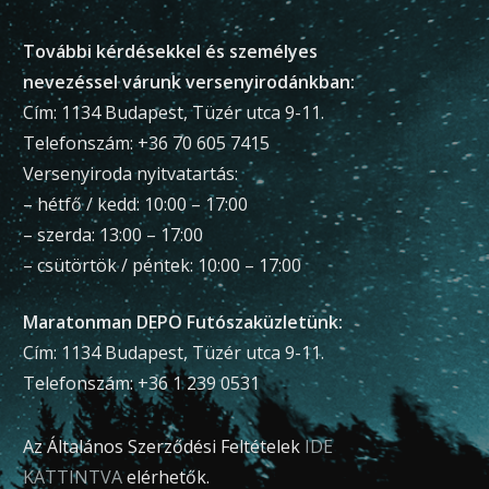
További kérdésekkel és személyes
nevezéssel várunk versenyirodánkban:
Cím: 1134 Budapest, Tüzér utca 9-11.
Telefonszám: +36 70 605 7415
Versenyiroda nyitvatartás:
– hétfő / kedd: 10:00 – 17:00
– szerda: 13:00 – 17:00
– csütörtök / péntek: 10:00 – 17:00
Maratonman DEPO Futószaküzletünk:
Cím: 1134 Budapest, Tüzér utca 9-11.
Telefonszám: +36 1 239 0531
Az Általános Szerződési Feltételek
IDE
KATTINTVA
elérhetők.