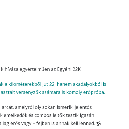
 kihívása egyértelműen az Egyéni 22K!
sak a kilométerekből jut 22, hanem akadályokból is
pasztalt versenyzők számára is komoly erőpróba.
rcát, amelyről oly sokan ismerik: jelentős
k emelkedők és combos lejtők teszik igazán
ailag erős vagy – fejben is annak kell lenned. 🐺