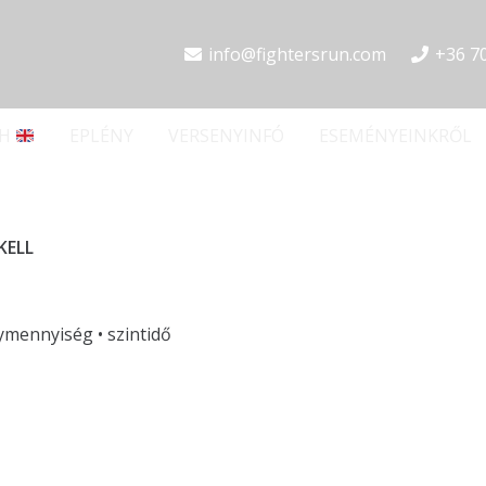
info@fightersrun.com
+36 7
SH
EPLÉNY
VERSENYINFÓ
ESEMÉNYEINKRŐL
KELL
lymennyiség • szintidő