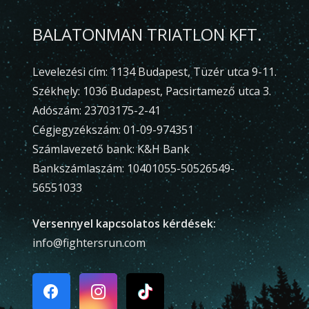
BALATONMAN TRIATLON KFT.
Levelezési cím: 1134 Budapest, Tüzér utca 9-11.
Székhely: 1036 Budapest, Pacsirtamező utca 3.
Adószám: 23703175-2-41
Cégjegyzékszám: 01-09-974351
Számlavezető bank: K&H Bank
Bankszámlaszám: 10401055-50526549-
56551033
Versennyel kapcsolatos kérdések:
info@fightersrun.com