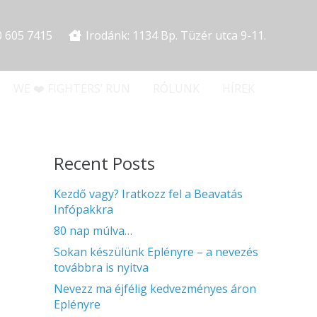
0 605 7415
Irodánk: 1134 Bp. Tüzér utca 9-11.
WE ❤️ FIGHTERS’ RUN
RÓLUNK
HÍREK
Recent Posts
Kezdő vagy? Iratkozz fel a Beavatás
Infópakkra
80 nap múlva…
Sokan készülünk Eplényre – a nevezés
továbbra is nyitva
Nevezz ma éjfélig kedvezményes áron
Eplényre