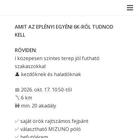
AMIT AZ EPLÉNYI EGYÉNI 6K-RÓL TUDNOD
KELL
RÖVIDEN:
ℹ️ közepesen szintes terep jól futható
szakaszokkal
👤 kezdőknek és haladóknak
📅 2026. okt. 17. 10:50-től
〽️ 6 km
🚧 min. 20 akadály
✅ saját örök rajtszámos fejpánt
✅ választható MIZUNO póló
✅ befutóérem