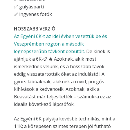
✅ gulyásparti
✅ ingyenes fotók
HOSSZABB VERZIÓ:
Az Egyéni 6K-t az idei évben vezettük be és
Veszprémben rögtön a második
legnépszerűbb távként debütált.
De kinek is
ajánljuk a 6K-t?
🔥
Azoknak, akik most
ismerkednek velünk, és a hosszabb távok
eddig visszatartották őket az indulástól. A
gyors lábúaknak, akiknek a rövid, pörgős
kihívások a kedvenceik. Azoknak, akik a
Beavatást már teljesítették – számukra ez az
ideális következő lépcsőfok.
Az Egyéni 6K pályája kevésbé technikás, mint a
11K; a közepesen szintes terepen jól futható