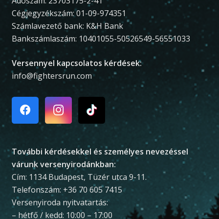
Adószám: 23703175-2-41
Cégjegyzékszám: 01-09-974351
Számlavezető bank: K&H Bank
Bankszámlaszám: 10401055-50526549-56551033
Versennyel kapcsolatos kérdések:
info@fightersrun.com
További kérdésekkel és személyes nevezéssel
várunk versenyirodánkban:
Cím: 1134 Budapest, Tüzér utca 9-11.
Telefonszám: +36 70 605 7415
Versenyiroda nyitvatartás:
– hétfő / kedd: 10:00 – 17:00