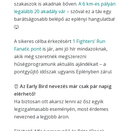
szakaszok is akadnak bőven.
A 6 km-es pályán
legalább 20 akadály vár
– szóval ez a táv egy
barátságosabb belépő az eplényi hangulatba!
🐺
A sikeres célba érkezésért
1 Fighters’ Run
Fanatic pont
is jár, ami jó hír mindazoknak,
akik még szeretnék megszerezni
hűségprogramunk aktuális ajándékait – a
pontgyűjtő időszak ugyanis Eplényben zárul.
⏰
Az Early Bird nevezés már csak pár napig
elérhető!
Ha biztosan ott akarsz lenni az ősz egyik
legizgalmasabb eseményén, most érdemes
nevezned a legjobb áron.