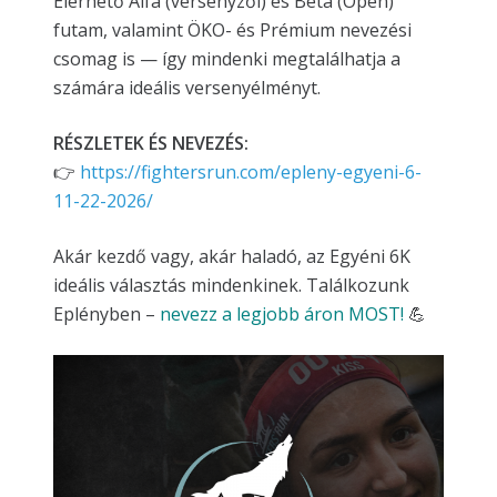
Elérhető Alfa (versenyzői) és Béta (Open)
futam, valamint ÖKO- és Prémium nevezési
csomag is — így mindenki megtalálhatja a
számára ideális versenyélményt.
RÉSZLETEK ÉS NEVEZÉS:
👉
https://fightersrun.com/epleny-egyeni-6-
11-22-2026/
Akár kezdő vagy, akár haladó, az Egyéni 6K
ideális választás mindenkinek. Találkozunk
Eplényben –
nevezz a legjobb áron MOST!
💪