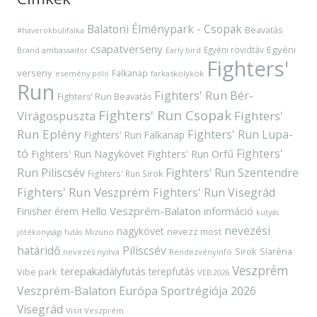
Balatoni Élménypark - Csopak
Beavatás
#haverokbulifalka
csapatverseny
Egyéni
Egyéni rövidtáv
Brand ambassador
Early bird
Fighters'
verseny
Falkanap
esemény póló
farkaskölykök
Run
Fighters' Run Bér-
Fighters' Run Beavatás
Fighters' Run Csopak
Virágospuszta
Fighters'
Run Eplény
Fighters' Run Lupa-
Fighters' Run Falkanap
tó
Fighters'
Fighters' Run Orfű
Fighters' Run Nagykövet
Run Piliscsév
Fighters' Run Szentendre
Fighters' Run Sirok
Fighters' Run Veszprém
Fighters' Run Visegrád
Hello Veszprém-Balaton
Finisher érem
információ
kutyás
nevezési
nagykövet
nevezz most
Mizuno
jótékonysági futás
határidő
Piliscsév
Sirok
Síaréna
nevezés nyitva
Rendezvényinfó
Veszprém
terepakadályfutás
terepfutás
Vibe park
VEB2026
Veszprém-Balaton Európa Sportrégiója 2026
Visegrád
Visit Veszprém