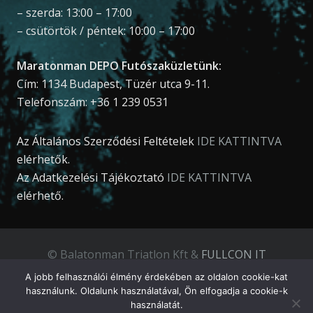
– szerda: 13:00 – 17:00
– csütörtök / péntek: 10:00 – 17:00
Maratonman DEPO Futószaküzletünk:
Cím: 1134 Budapest, Tüzér utca 9-11.
Telefonszám: +36 1 239 0531
Az Általános Szerződési Feltételek
IDE KATTINTVA
elérhetők.
Az Adatkezelési Tájékoztató
IDE KATTINTVA
elérhető.
© Balatonman Triatlon Kft &
FULLCON IT
Development Kft
.
A jobb felhasználói élmény érdekében az oldalon cookie-kat
használunk. Oldalunk használatával, Ön elfogadja a cookie-k
használatát.