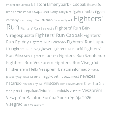
Balatoni Élménypark - Csopak
Beavatás
#haverokbulifalka
csapatverseny
Egyéni
Egyéni rövidtáv
Brand ambassador
Early bird
Fighters'
verseny
Falkanap
esemény póló
farkaskölykök
Run
Fighters' Run Bér-
Fighters' Run Beavatás
Fighters' Run Csopak
Virágospuszta
Fighters'
Run Eplény
Fighters' Run Lupa-
Fighters' Run Falkanap
tó
Fighters'
Fighters' Run Orfű
Fighters' Run Nagykövet
Run Piliscsév
Fighters' Run Szentendre
Fighters' Run Sirok
Fighters' Run Veszprém
Fighters' Run Visegrád
Hello Veszprém-Balaton
Finisher érem
információ
kutyás
nevezési
nagykövet
nevezz most
Mizuno
jótékonysági futás
határidő
Piliscsév
Sirok
Síaréna
nevezés nyitva
Rendezvényinfó
Veszprém
terepakadályfutás
terepfutás
Vibe park
VEB2026
Veszprém-Balaton Európa Sportrégiója 2026
Visegrád
Visit Veszprém