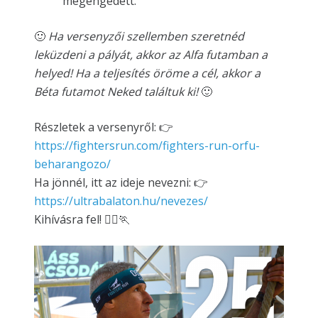
megengedett.
🙂
Ha versenyzői szellemben szeretnéd
leküzdeni a pályát, akkor az Alfa futamban a
helyed! Ha a teljesítés öröme a cél, akkor a
Béta futamot Neked találtuk ki!
🙂
Részletek a versenyről: 👉
https://fightersrun.com/fighters-run-orfu-
beharangozo/
Ha jönnél, itt az ideje nevezni: 👉
https://ultrabalaton.hu/nevezes/
Kihívásra fel! 🏃‍♀️🏃