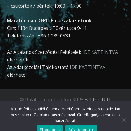
– csütörtök / péntek: 10:00 – 17:00
Maratonman DEPO Futószaküzletünk:
Cím: 1134 Budapest, Tüzér utca 9-11.
Telefonszám: +36 1 239 0531
Az Általános Szerződési Feltételek
IDE KATTINTVA
elérhetők.
Az Adatkezelési Tájékoztató
IDE KATTINTVA
elérhető.
© Balatonman Triatlon Kft &
FULLCON IT
Development Kft
.
A jobb felhasználói élmény érdekében az oldalon cookie-kat
használunk. Oldalunk használatával, Ön elfogadja a cookie-k
használatát.
Elfogadom
Bővebben >>