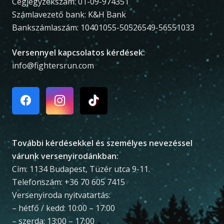
Cégjegyzékszám: 01-09-974351
Számlavezető bank: K&H Bank
Bankszámlaszám: 10401055-50526549-56551033
Versennyel kapcsolatos kérdések:
info@fightersrun.com
További kérdésekkel és személyes nevezéssel
várunk versenyirodánkban:
Cím: 1134 Budapest, Tüzér utca 9-11.
Telefonszám: +36 70 605 7415
Versenyiroda nyitvatartás:
– hétfő / kedd: 10:00 – 17:00
– szerda: 13:00 – 17:00