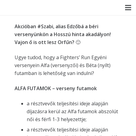
Akcióban #Szabi, alias Edzőbá a béri
versenyünkön a Hosszú hinta akadályon!
Vajon ő is ott lesz Orfűn?
🙂
Ugye tudod, hogy a Fighters’ Run Egyéni
versenyein Alfa (versenyzői) és Béta (nyílt)
futamban is lehetőség van indulni?
ALFA FUTAMOK – verseny futamok
a résztvevők teljesítési ideje alapján
díjazásra kerül az Alfa futamok abszolút
női és férfi 1-3 helyezettje;
a résztvevők teljesítési ideje alapján