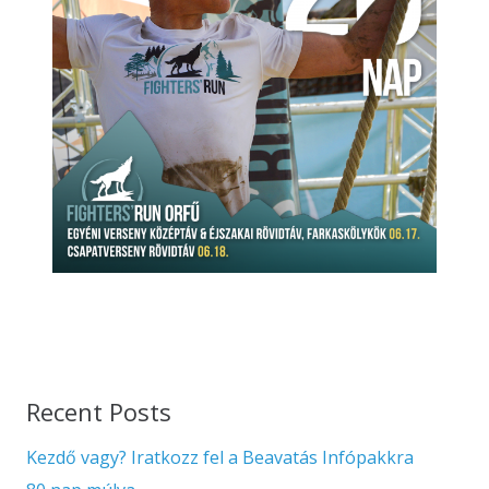
Recent Posts
Kezdő vagy? Iratkozz fel a Beavatás Infópakkra