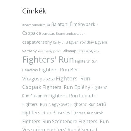
Címkék
Balatoni Élménypark -
#haverokbulifalka
Csopak
Beavatás
Brand ambassador
csapatverseny
Egyéni
Egyéni rövidtáv
Early bird
verseny
Falkanap
esemény póló
farkaskölykök
Fighters' Run
Fighters' Run
Fighters' Run Bér-
Beavatás
Fighters' Run
Virágospuszta
Csopak
Fighters' Run Eplény
Fighters'
Fighters' Run Lupa-tó
Run Falkanap
Fighters' Run Orfű
Fighters' Run Nagykövet
Fighters' Run Piliscsév
Fighters' Run Sirok
Fighters' Run
Fighters' Run Szentendre
Veszprém
Fighters' Run Visegrád