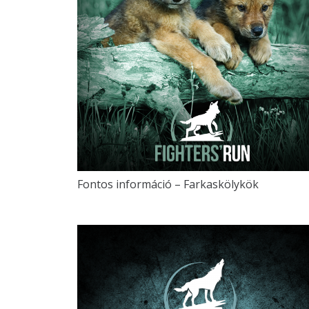
Fontos információ – Farkaskölykök