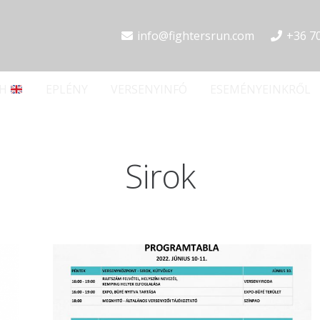
info@fightersrun.com
+36 7
SH
EPLÉNY
VERSENYINFÓ
ESEMÉNYEINKRŐL
Sirok