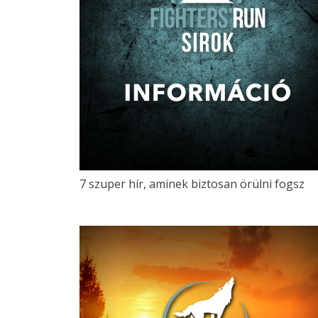
7 szuper hír, aminek biztosan örülni fogsz