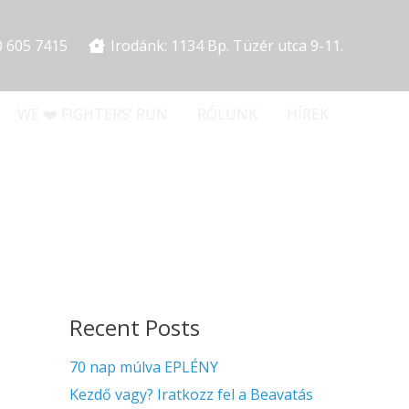
0 605 7415
Irodánk: 1134 Bp. Tüzér utca 9-11.
WE ❤️ FIGHTERS’ RUN
RÓLUNK
HÍREK
Recent Posts
70 nap múlva EPLÉNY
Kezdő vagy? Iratkozz fel a Beavatás