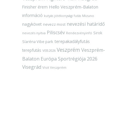
Hello Veszprém-Balaton
Finisher érem
információ
Mizuno
kutyás jótékonysági futás
nevezési határidő
nagykövet
nevezz most
Piliscsév
Sirok
nevezés nyitva
Rendezvényinfó
terepakadályfutás
Síaréna Vibe park
Veszprém
Veszprém-
terepfutás
VEB2026
Balaton Európa Sportrégiója 2026
Visegrád
Visit Veszprém