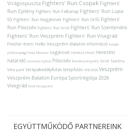
Fighters' Run Csopak
Virágospuszta
Fighters'
Run Eplény
Fighters' Run Lupa-
Fighters' Run Falkanap
tó
Fighters'
Fighters' Run Orfű
Fighters' Run Nagykövet
Run Piliscsév
Fighters' Run Szentendre
Fighters' Run Sirok
Fighters' Run Veszprém
Fighters' Run Visegrád
Hello Veszprém-Balaton
Finisher érem
információ
kutyás
nevezési
nagykövet
nevezz most
Mizuno
jótékonysági futás
határidő
Piliscsév
Sirok
Síaréna
nevezés nyitva
Rendezvényinfó
Veszprém
terepakadályfutás
terepfutás
Vibe park
VEB2026
Veszprém-Balaton Európa Sportrégiója 2026
Visegrád
Visit Veszprém
EGYÜTTMŰKÖDŐ PARTNEREINK