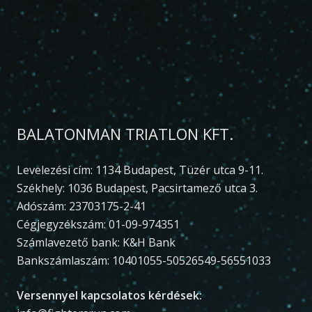
BALATONMAN TRIATLON KFT.
Levelezési cím: 1134 Budapest, Tüzér utca 9-11.
Székhely: 1036 Budapest, Pacsirtamező utca 3.
Adószám: 23703175-2-41
Cégjegyzékszám: 01-09-974351
Számlavezető bank: K&H Bank
Bankszámlaszám: 10401055-50526549-56551033
Versennyel kapcsolatos kérdések: