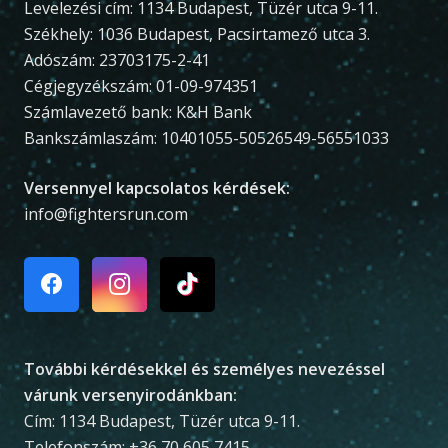
Levelezési cím: 1134 Budapest, Tüzér utca 9-11.
Székhely: 1036 Budapest, Pacsirtamező utca 3.
Adószám: 23703175-2-41
Cégjegyzékszám: 01-09-974351
Számlavezető bank: K&H Bank
Bankszámlaszám: 10401055-50526549-56551033
Versennyel kapcsolatos kérdések:
info@fightersrun.com
További kérdésekkel és személyes nevezéssel
várunk versenyirodánkban:
Cím: 1134 Budapest, Tüzér utca 9-11.
Telefonszám: +36 70 605 7415