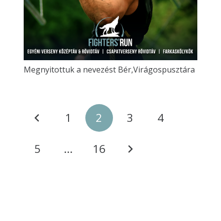
Megnyitottuk a nevezést Bér,Virágospusztára
1
2
3
4
5
…
16