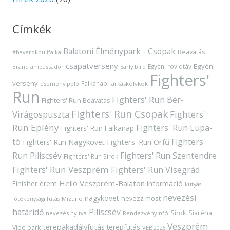
Címkék
Balatoni Élménypark - Csopak
Beavatás
#haverokbulifalka
csapatverseny
Egyéni
Egyéni rövidtáv
Brand ambassador
Early bird
Fighters'
verseny
Falkanap
esemény póló
farkaskölykök
Run
Fighters' Run Bér-
Fighters' Run Beavatás
Fighters' Run Csopak
Virágospuszta
Fighters'
Run Eplény
Fighters' Run Lupa-
Fighters' Run Falkanap
tó
Fighters'
Fighters' Run Orfű
Fighters' Run Nagykövet
Run Piliscsév
Fighters' Run Szentendre
Fighters' Run Sirok
Fighters' Run Veszprém
Fighters' Run Visegrád
Hello Veszprém-Balaton
Finisher érem
információ
kutyás
nevezési
nagykövet
nevezz most
Mizuno
jótékonysági futás
határidő
Piliscsév
Sirok
Síaréna
nevezés nyitva
Rendezvényinfó
Veszprém
terepakadályfutás
terepfutás
Vibe park
VEB2026