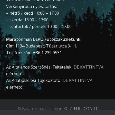
Versenyiroda nyitvatartás:
– hétfő / kedd: 10:00 – 17:00
– szerda: 13:00 – 17:00
– csütörtök / péntek: 10:00 – 17:00
Maratonman DEPO Futószaküzletünk:
Cím: 1134 Budapest, Tüzér utca 9-11.
Telefonszám: +36 1 239 0531
Az Általános Szerződési Feltételek
IDE KATTINTVA
elérhetők.
Az Adatkezelési Tájékoztató
IDE KATTINTVA
elérhető.
© Balatonman Triatlon Kft &
FULLCON IT