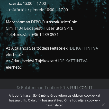
– szerda: 13:00 – 17:00
– csütörtök / péntek: 10:00 – 17:00
Maratonman DEPO Futószaküzletünk:
Cím: 1134 Budapest, Tüzér utca 9-11.
Telefonszám: +36 1 239 0531
Az Általános Szerződési Feltételek
IDE KATTINTVA
elérhetők.
Az Adatkezelési Tájékoztató
IDE KATTINTVA
elérhető.
© Balatonman Triatlon Kft &
FULLCON IT
Development Kft
.
A jobb felhasználói élmény érdekében az oldalon cookie-kat
használunk. Oldalunk használatával, Ön elfogadja a cookie-k
használatát.