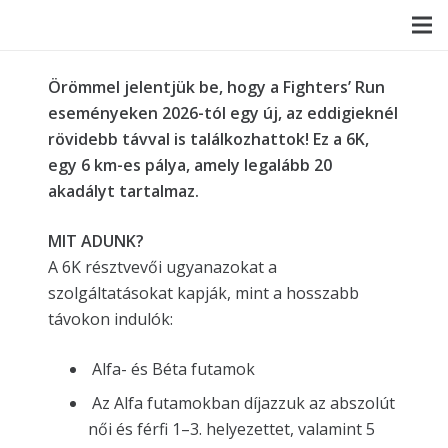
Örömmel jelentjük be, hogy a Fighters’ Run
eseményeken 2026-tól egy új, az eddigieknél
rövidebb távval is találkozhattok! Ez a 6K,
egy 6 km-es pálya, amely legalább 20
akadályt tartalmaz.
MIT ADUNK?
A 6K résztvevői ugyanazokat a
szolgáltatásokat kapják, mint a hosszabb
távokon indulók:
Alfa- és Béta futamok
Az Alfa futamokban díjazzuk az abszolút
női és férfi 1–3. helyezettet, valamint 5