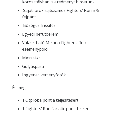
korosztályban is eredményt hirdetünk
Saját, örök rajtszámos Fighters’ Run 575
fejpánt
Bőséges frissítés
Egyedi befutóérem
Választható Mizuno Fighters’ Run
eseménypóló
Masszázs
Gulyásparti
Ingyenes versenyfotók
És még:
1 Ötpróba pont a teljesítésért
1 Fighters’ Run Fanatic pont, hiszen