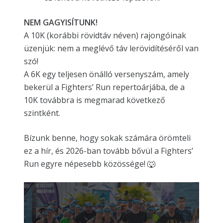
NEM GAGYISÍTUNK!
A 10K (korábbi rövidtáv néven) rajongóinak
üzenjük: nem a meglévő táv lerövidítéséről van
szó!
A 6K egy teljesen önálló versenyszám, amely
bekerül a Fighters’ Run repertoárjába, de a
10K továbbra is megmarad következő
szintként.
Bízunk benne, hogy sokak számára örömteli
ez a hír, és 2026-ban tovább bővül a Fighters’
Run egyre népesebb közössége! 🐺