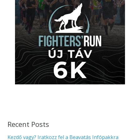
Recent Posts
Kezdő vagy? Iratkozz fel a Beavatás Infópakkra