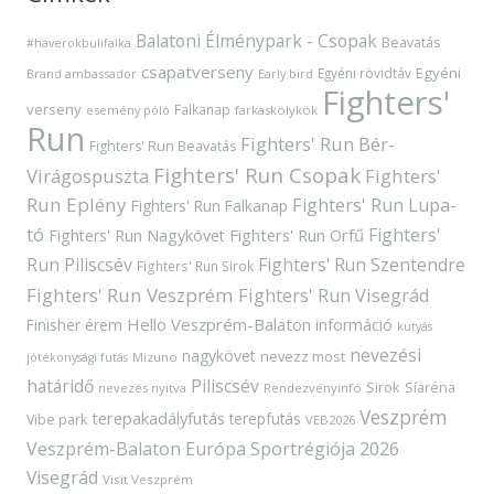
Balatoni Élménypark - Csopak
Beavatás
#haverokbulifalka
csapatverseny
Egyéni
Egyéni rövidtáv
Brand ambassador
Early bird
Fighters'
verseny
Falkanap
esemény póló
farkaskölykök
Run
Fighters' Run Bér-
Fighters' Run Beavatás
Fighters' Run Csopak
Virágospuszta
Fighters'
Run Eplény
Fighters' Run Lupa-
Fighters' Run Falkanap
tó
Fighters'
Fighters' Run Orfű
Fighters' Run Nagykövet
Run Piliscsév
Fighters' Run Szentendre
Fighters' Run Sirok
Fighters' Run Veszprém
Fighters' Run Visegrád
Hello Veszprém-Balaton
Finisher érem
információ
kutyás
nevezési
nagykövet
nevezz most
Mizuno
jótékonysági futás
határidő
Piliscsév
Sirok
Síaréna
nevezés nyitva
Rendezvényinfó
Veszprém
terepakadályfutás
terepfutás
Vibe park
VEB2026
Veszprém-Balaton Európa Sportrégiója 2026
Visegrád
Visit Veszprém