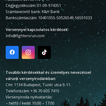
Cégjegyzékszám: 01-09-974351
Számlavezető bank: K&H Bank
Bankszámlaszám: 10401055-50526549-56551033
Versennyel kapcsolatos kérdések:
info@fightersrun.com
További kérdésekkel és személyes nevezéssel
várunk versenyirodánkban:
Cím: 1134 Budapest, Tüzér utca 9-11.
Telefonszám: +36 70 605 7415
Versenyiroda nyitvatartás:
– hétfő / kedd: 10:00 – 17:00