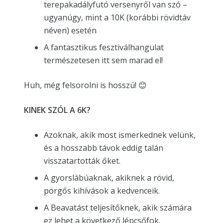
terepakadályfutó versenyről van szó –
ugyanúgy, mint a 10K (korábbi rövidtáv
néven) esetén
A fantasztikus fesztiválhangulat
természetesen itt sem marad el!
Huh, még felsorolni is hosszú! 😊
KINEK SZÓL A 6K?
Azoknak, akik most ismerkednek velünk,
és a hosszabb távok eddig talán
visszatartották őket.
A gyorslábúaknak, akiknek a rövid,
pörgős kihívások a kedvenceik.
A Beavatást teljesítőknek, akik számára
ez lehet a következő lépcsőfok.