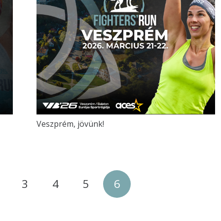
Veszprém, jövünk!
3
4
5
6