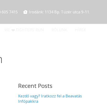
0 605 7415
Irodánk: 1134 Bp. Tüzér utca 9-11.
WE ❤️ FIGHTERS’ RUN
RÓLUNK
HÍREK
m
Recent Posts
Kezdő vagy? Iratkozz fel a Beavatás
Infópakkra