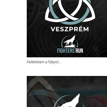
Fellebben a fátyol…