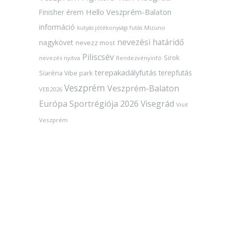
Hello Veszprém-Balaton
Finisher érem
információ
Mizuno
kutyás jótékonysági futás
nevezési határidő
nagykövet
nevezz most
Piliscsév
Sirok
nevezés nyitva
Rendezvényinfó
terepakadályfutás
terepfutás
Síaréna Vibe park
Veszprém
Veszprém-Balaton
VEB2026
Európa Sportrégiója 2026
Visegrád
Visit
Veszprém