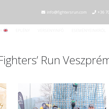
info@fightersrun.com
+36 7
SH
EPLÉNY
VERSENYINFÓ
ESEMÉNYEINKRŐL
Fighters’ Run Veszpré