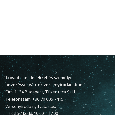
További kérdésekkel és személyes
nevezéssel várunk versenyirodánkban:
Cím: 1134 Budapest, Tüzér utca 9-11.
Telefonszám: +36 70 605 7415
Versenyiroda nyitvatartás:
– hétfő / kedd: 10:00 – 17:00