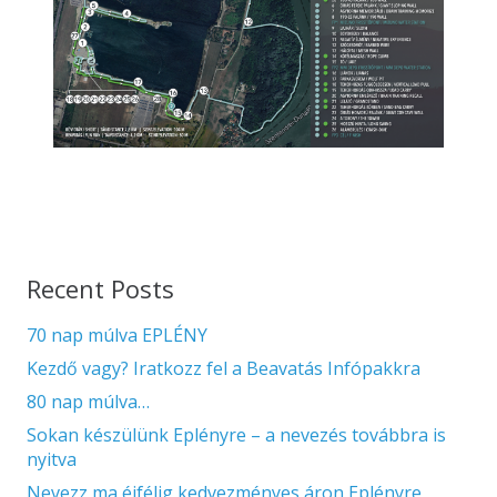
Recent Posts
70 nap múlva EPLÉNY
Kezdő vagy? Iratkozz fel a Beavatás Infópakkra
80 nap múlva…
Sokan készülünk Eplényre – a nevezés továbbra is
nyitva
Nevezz ma éjfélig kedvezményes áron Eplényre