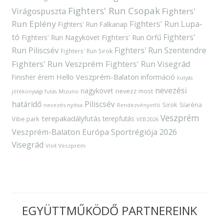
Fighters' Run Csopak
Virágospuszta
Fighters'
Run Eplény
Fighters' Run Lupa-
Fighters' Run Falkanap
tó
Fighters'
Fighters' Run Orfű
Fighters' Run Nagykövet
Run Piliscsév
Fighters' Run Szentendre
Fighters' Run Sirok
Fighters' Run Veszprém
Fighters' Run Visegrád
Hello Veszprém-Balaton
Finisher érem
információ
kutyás
nevezési
nagykövet
nevezz most
Mizuno
jótékonysági futás
határidő
Piliscsév
Sirok
Síaréna
nevezés nyitva
Rendezvényinfó
Veszprém
terepakadályfutás
terepfutás
Vibe park
VEB2026
Veszprém-Balaton Európa Sportrégiója 2026
Visegrád
Visit Veszprém
EGYÜTTMŰKÖDŐ PARTNEREINK