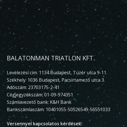
BALATONMAN TRIATLON KFT.
Levelezési cím: 1134 Budapest, Tüzér utca 9-11.
Székhely: 1036 Budapest, Pacsirtamező utca 3.
Adószám: 23703175-2-41
Cégjegyzékszám: 01-09-974351
Számlavezető bank: K&H Bank
Bankszámlaszám: 10401055-50526549-56551033
Versennyel kapcsolatos kérdések: