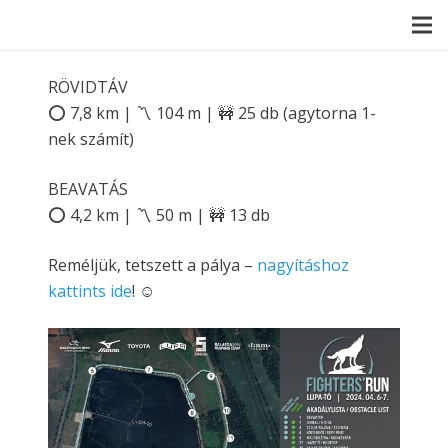
RÖVIDTÁV
⭕️ 7,8 km | 〽️ 104 m | 🚧 25 db (agytorna 1-
nek számít)
BEAVATÁS
⭕️ 4,2 km | 〽️ 50 m | 🚧 13 db
Reméljük, tetszett a pálya –
nagyításhoz
kattints ide
! ☺️