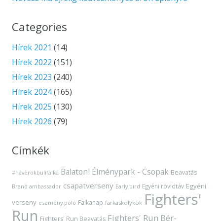
Categories
Hírek 2021
(14)
Hírek 2022
(151)
Hírek 2023
(240)
Hírek 2024
(165)
Hírek 2025
(130)
Hírek 2026
(79)
Címkék
Balatoni Élménypark - Csopak
Beavatás
#haverokbulifalka
csapatverseny
Egyéni
Egyéni rövidtáv
Brand ambassador
Early bird
Fighters'
verseny
Falkanap
esemény póló
farkaskölykök
Run
Fighters' Run Bér-
Fighters' Run Beavatás