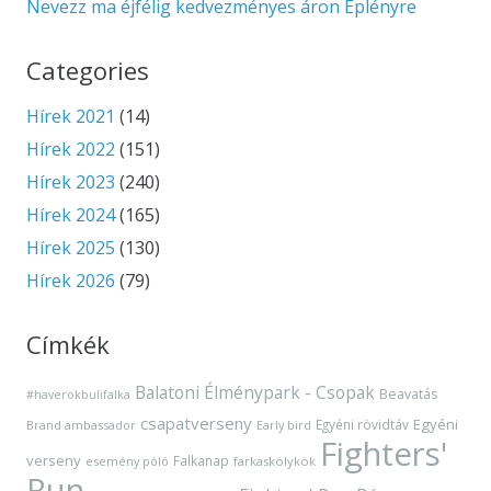
Nevezz ma éjfélig kedvezményes áron Eplényre
Categories
Hírek 2021
(14)
Hírek 2022
(151)
Hírek 2023
(240)
Hírek 2024
(165)
Hírek 2025
(130)
Hírek 2026
(79)
Címkék
Balatoni Élménypark - Csopak
Beavatás
#haverokbulifalka
csapatverseny
Egyéni
Egyéni rövidtáv
Brand ambassador
Early bird
Fighters'
verseny
Falkanap
esemény póló
farkaskölykök
Run