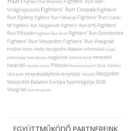
Fighters' Run Bér-
Fighters' Run Beavatás
Fighters' Run Csopak
Virágospuszta
Fighters'
Run Eplény
Fighters' Run Lupa-
Fighters' Run Falkanap
tó
Fighters'
Fighters' Run Orfű
Fighters' Run Nagykövet
Run Piliscsév
Fighters' Run Szentendre
Fighters' Run Sirok
Fighters' Run Veszprém
Fighters' Run Visegrád
Hello Veszprém-Balaton
Finisher érem
információ
kutyás
nevezési
nagykövet
nevezz most
Mizuno
jótékonysági futás
határidő
Piliscsév
Sirok
Síaréna
nevezés nyitva
Rendezvényinfó
Veszprém
terepakadályfutás
terepfutás
Vibe park
VEB2026
Veszprém-Balaton Európa Sportrégiója 2026
Visegrád
Visit Veszprém
EGYÜTTMŰKÖDŐ PARTNEREINK