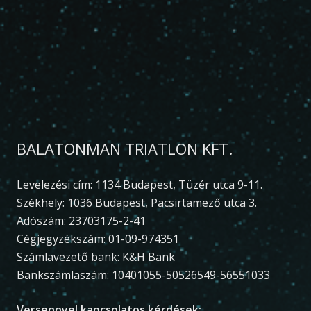
BALATONMAN TRIATLON KFT.
Levelezési cím: 1134 Budapest, Tüzér utca 9-11.
Székhely: 1036 Budapest, Pacsirtamező utca 3.
Adószám: 23703175-2-41
Cégjegyzékszám: 01-09-974351
Számlavezető bank: K&H Bank
Bankszámlaszám: 10401055-50526549-56551033
Versennyel kapcsolatos kérdések: