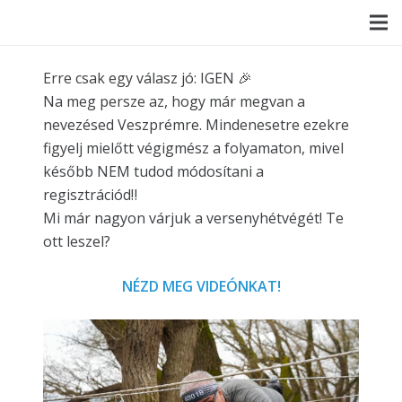
Erre csak egy válasz jó: IGEN 🎉
Na meg persze az, hogy már megvan a
nevezésed Veszprémre. Mindenesetre ezekre
figyelj mielőtt végigmész a folyamaton, mivel
később NEM tudod módosítani a
regisztrációd‼️
Mi már nagyon várjuk a versenyhétvégét! Te
ott leszel?
NÉZD MEG VIDEÓNKAT!