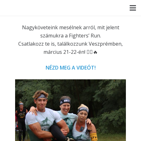
Nagyköveteink mesélnek arról, mit jelent
számukra a Fighters’ Run.
Csatlakozz te is, találkozzunk Veszprémben,
március 21-22-én! 🏃‍♂️🔥
NÉZD MEG A VIDEÓT!