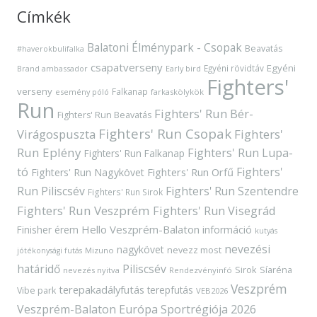
Címkék
Balatoni Élménypark - Csopak
Beavatás
#haverokbulifalka
csapatverseny
Egyéni
Egyéni rövidtáv
Brand ambassador
Early bird
Fighters'
verseny
Falkanap
esemény póló
farkaskölykök
Run
Fighters' Run Bér-
Fighters' Run Beavatás
Fighters' Run Csopak
Virágospuszta
Fighters'
Run Eplény
Fighters' Run Lupa-
Fighters' Run Falkanap
tó
Fighters'
Fighters' Run Orfű
Fighters' Run Nagykövet
Run Piliscsév
Fighters' Run Szentendre
Fighters' Run Sirok
Fighters' Run Veszprém
Fighters' Run Visegrád
Hello Veszprém-Balaton
Finisher érem
információ
kutyás
nevezési
nagykövet
nevezz most
Mizuno
jótékonysági futás
határidő
Piliscsév
Sirok
Síaréna
nevezés nyitva
Rendezvényinfó
Veszprém
terepakadályfutás
terepfutás
Vibe park
VEB2026
Veszprém-Balaton Európa Sportrégiója 2026