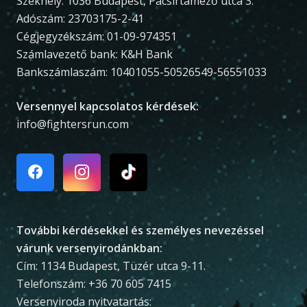
Székhely: 1036 Budapest, Pacsirtamező utca 3.
Adószám: 23703175-2-41
Cégjegyzékszám: 01-09-974351
Számlavezető bank: K&H Bank
Bankszámlaszám: 10401055-50526549-56551033
Versennyel kapcsolatos kérdések:
info@fightersrun.com
További kérdésekkel és személyes nevezéssel
várunk versenyirodánkban:
Cím: 1134 Budapest, Tüzér utca 9-11.
Telefonszám: +36 70 605 7415
Versenyiroda nyitvatartás: