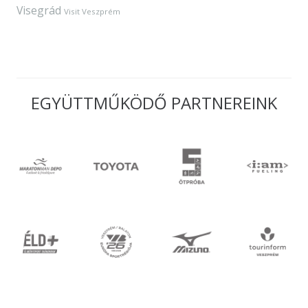
Visegrád
Visit Veszprém
EGYÜTTMŰKÖDŐ PARTNEREINK