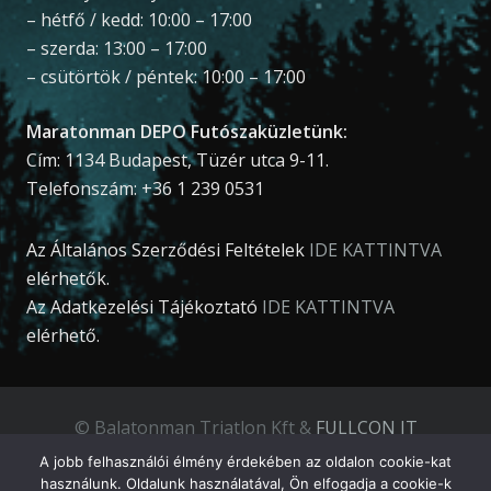
– hétfő / kedd: 10:00 – 17:00
– szerda: 13:00 – 17:00
– csütörtök / péntek: 10:00 – 17:00
Maratonman DEPO Futószaküzletünk:
Cím: 1134 Budapest, Tüzér utca 9-11.
Telefonszám: +36 1 239 0531
Az Általános Szerződési Feltételek
IDE KATTINTVA
elérhetők.
Az Adatkezelési Tájékoztató
IDE KATTINTVA
elérhető.
© Balatonman Triatlon Kft &
FULLCON IT
Development Kft
.
A jobb felhasználói élmény érdekében az oldalon cookie-kat
használunk. Oldalunk használatával, Ön elfogadja a cookie-k