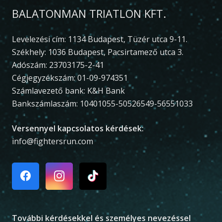
BALATONMAN TRIATLON KFT.
Levelezési cím: 1134 Budapest, Tüzér utca 9-11.
Székhely: 1036 Budapest, Pacsirtamező utca 3.
Adószám: 23703175-2-41
Cégjegyzékszám: 01-09-974351
Számlavezető bank: K&H Bank
Bankszámlaszám: 10401055-50526549-56551033
Versennyel kapcsolatos kérdések:
info@fightersrun.com
További kérdésekkel és személyes nevezéssel