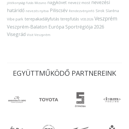
nevezési
nagykövet
nevezz most
Mizuno
jótékonysági futás
határidő
Piliscsév
Sirok
Síaréna
nevezés nyitva
Rendezvényinfó
Veszprém
terepakadályfutás
terepfutás
Vibe park
VEB2026
Veszprém-Balaton Európa Sportrégiója 2026
Visegrád
Visit Veszprém
EGYÜTTMŰKÖDŐ PARTNEREINK