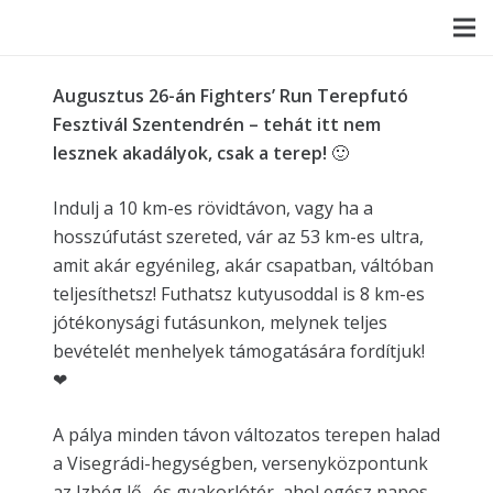
Augusztus 26-án Fighters’ Run Terepfutó
Fesztivál Szentendrén – tehát itt nem
lesznek akadályok, csak a terep!
🙂
Indulj a 10 km-es rövidtávon, vagy ha a
hosszúfutást szereted, vár az 53 km-es ultra,
amit akár egyénileg, akár csapatban, váltóban
teljesíthetsz! Futhatsz kutyusoddal is 8 km-es
jótékonysági futásunkon, melynek teljes
bevételét menhelyek támogatására fordítjuk!
❤
A pálya minden távon változatos terepen halad
a Visegrádi-hegységben, versenyközpontunk
az Izbég lő- és gyakorlótér, ahol egész napos