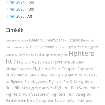
Hírek 2024
(165)
Hírek 2025
(130)
Hírek 2026
(79)
Címkék
Balatoni Élménypark - Csopak
Beavatás
#haverokbulifalka
csapatverseny
Egyéni
Egyéni rövidtáv
Brand ambassador
Early bird
Fighters'
verseny
Falkanap
esemény póló
farkaskölykök
Run
Fighters' Run Bér-
Fighters' Run Beavatás
Fighters' Run Csopak
Virágospuszta
Fighters'
Run Eplény
Fighters' Run Lupa-
Fighters' Run Falkanap
tó
Fighters'
Fighters' Run Orfű
Fighters' Run Nagykövet
Run Piliscsév
Fighters' Run Szentendre
Fighters' Run Sirok
Fighters' Run Veszprém
Fighters' Run Visegrád
Hello Veszprém-Balaton
Finisher érem
információ
kutyás