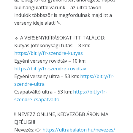
bulihangulattal várunk – az ultra távon
indulók többször is megfordulnak majd itt a
verseny ideje alatt! 🏃
🔹 A VERSENYKIÍRÁSOKAT ITT TALÁLOD:
Kutyás Jótékonysági futás: – 8 km:
https://bit.ly/fr-szendre-kutyas
Egyéni verseny rövidtáv – 10 km:
https://bit.ly/fr-szendre-rovidtav
Egyéni verseny ultra – 53 km:
https://bit.ly/fr-
szendre-ultra
Csapatváltó ultra – 53 km:
https://bit.ly/fr-
szendre-csapatvalto
‼️ NEVEZZ ONLINE, KEDVEZŐBB ÁRON MA
ÉJFÉLIG! ‼️
Nevezés: 👉
https://ultrabalaton.hu/nevezes/