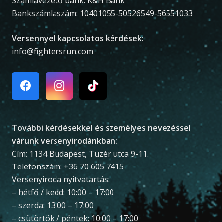
Számlavezető bank: K&H Bank
Bankszámlaszám: 10401055-50526549-56551033
Versennyel kapcsolatos kérdések:
info@fightersrun.com
További kérdésekkel és személyes nevezéssel
várunk versenyirodánkban:
Cím: 1134 Budapest, Tüzér utca 9-11.
Telefonszám: +36 70 605 7415
Versenyiroda nyitvatartás:
– hétfő / kedd: 10:00 – 17:00
– szerda: 13:00 – 17:00
– csütörtök / péntek: 10:00 – 17:00