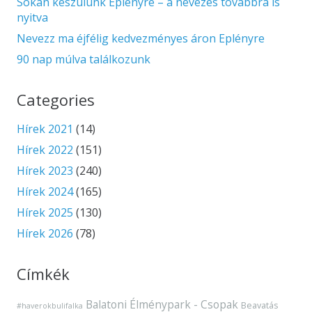
Sokan készülünk Eplényre – a nevezés továbbra is
nyitva
Nevezz ma éjfélig kedvezményes áron Eplényre
90 nap múlva találkozunk
Categories
Hírek 2021
(14)
Hírek 2022
(151)
Hírek 2023
(240)
Hírek 2024
(165)
Hírek 2025
(130)
Hírek 2026
(78)
Címkék
Balatoni Élménypark - Csopak
Beavatás
#haverokbulifalka