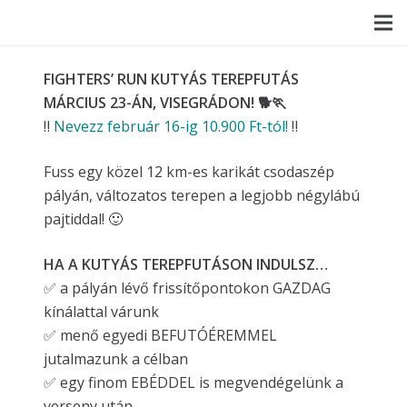
FIGHTERS’ RUN KUTYÁS TEREPFUTÁS
MÁRCIUS 23-ÁN, VISEGRÁDON! 🐕🏃
‼️
Nevezz február 16-ig 10.900 Ft-tól!
‼️
Fuss egy közel 12 km-es karikát csodaszép
pályán, változatos terepen a legjobb négylábú
pajtiddal! 🙂
HA A KUTYÁS TEREPFUTÁSON INDULSZ…
✅ a pályán lévő frissítőpontokon GAZDAG
kínálattal várunk
✅ menő egyedi BEFUTÓÉREMMEL
jutalmazunk a célban
✅ egy finom EBÉDDEL is megvendégelünk a
verseny után