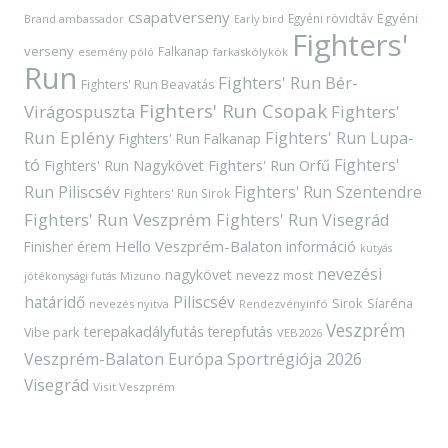
csapatverseny
Egyéni
Egyéni rövidtáv
Brand ambassador
Early bird
Fighters'
verseny
Falkanap
esemény póló
farkaskölykök
Run
Fighters' Run Bér-
Fighters' Run Beavatás
Fighters' Run Csopak
Virágospuszta
Fighters'
Run Eplény
Fighters' Run Lupa-
Fighters' Run Falkanap
tó
Fighters'
Fighters' Run Orfű
Fighters' Run Nagykövet
Run Piliscsév
Fighters' Run Szentendre
Fighters' Run Sirok
Fighters' Run Veszprém
Fighters' Run Visegrád
Hello Veszprém-Balaton
Finisher érem
információ
kutyás
nevezési
nagykövet
nevezz most
Mizuno
jótékonysági futás
határidő
Piliscsév
Sirok
Síaréna
nevezés nyitva
Rendezvényinfó
Veszprém
terepakadályfutás
terepfutás
Vibe park
VEB2026
Veszprém-Balaton Európa Sportrégiója 2026
Visegrád
Visit Veszprém