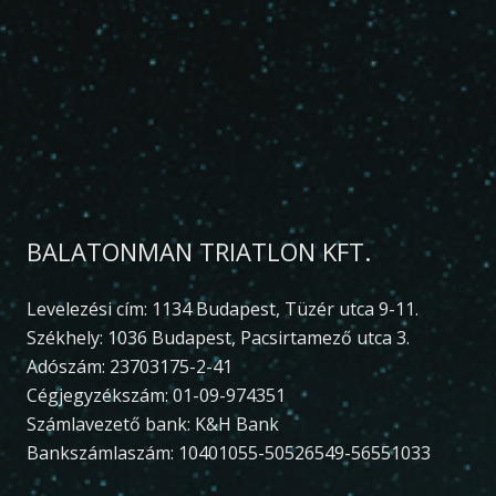
BALATONMAN TRIATLON KFT.
Levelezési cím: 1134 Budapest, Tüzér utca 9-11.
Székhely: 1036 Budapest, Pacsirtamező utca 3.
Adószám: 23703175-2-41
Cégjegyzékszám: 01-09-974351
Számlavezető bank: K&H Bank
Bankszámlaszám: 10401055-50526549-56551033