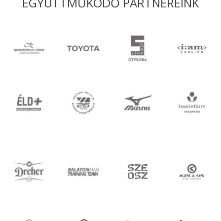
EGYÜTTMŰKÖDŐ PARTNEREINK