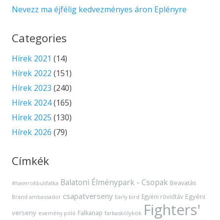
Nevezz ma éjfélig kedvezményes áron Eplényre
Categories
Hírek 2021
(14)
Hírek 2022
(151)
Hírek 2023
(240)
Hírek 2024
(165)
Hírek 2025
(130)
Hírek 2026
(79)
Címkék
Balatoni Élménypark - Csopak
Beavatás
#haverokbulifalka
csapatverseny
Egyéni
Egyéni rövidtáv
Brand ambassador
Early bird
Fighters'
verseny
Falkanap
esemény póló
farkaskölykök