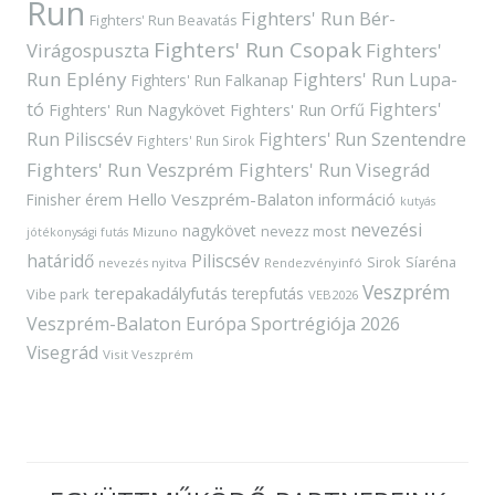
Run
Fighters' Run Bér-
Fighters' Run Beavatás
Fighters' Run Csopak
Virágospuszta
Fighters'
Run Eplény
Fighters' Run Lupa-
Fighters' Run Falkanap
tó
Fighters'
Fighters' Run Orfű
Fighters' Run Nagykövet
Run Piliscsév
Fighters' Run Szentendre
Fighters' Run Sirok
Fighters' Run Veszprém
Fighters' Run Visegrád
Hello Veszprém-Balaton
Finisher érem
információ
kutyás
nevezési
nagykövet
nevezz most
Mizuno
jótékonysági futás
határidő
Piliscsév
Sirok
Síaréna
nevezés nyitva
Rendezvényinfó
Veszprém
terepakadályfutás
terepfutás
Vibe park
VEB2026
Veszprém-Balaton Európa Sportrégiója 2026
Visegrád
Visit Veszprém