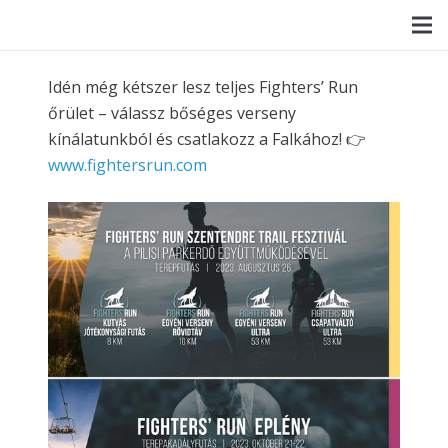
Idén még kétszer lesz teljes Fighters’ Run
őrület – válassz bőséges verseny
kínálatunkból és csatlakozz a Falkához! 👉
www.fightersrun.com