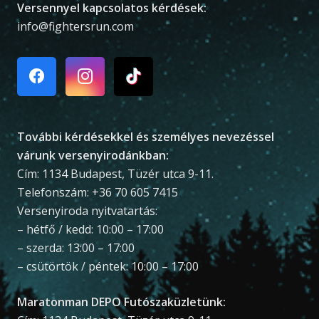
Versennyel kapcsolatos kérdések:
info@fightersrun.com
További kérdésekkel és személyes nevezéssel
várunk versenyirodánkban:
Cím: 1134 Budapest, Tüzér utca 9-11.
Telefonszám: +36 70 605 7415
Versenyiroda nyitvatartás:
– hétfő / kedd: 10:00 – 17:00
– szerda: 13:00 – 17:00
– csütörtök / péntek: 10:00 – 17:00
Maratonman DEPO Futószaküzletünk: