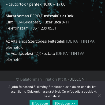
– csütörtök / péntek: 10:00 – 17:00
Maratonman DEPO Futószaküzletünk:
Cím: 1134 Budapest, Tüzér utca 9-11.
Telefonszám: +36 1 239 0531
Az Általános Szerződési Feltételek
IDE KATTINTVA
elérhetők.
Az Adatkezelési Tájékoztató
IDE KATTINTVA
elérhető.
© Balatonman Triatlon Kft &
FULLCON IT
Development Kft
.
A jobb felhasználói élmény érdekében az oldalon cookie-kat
használunk. Oldalunk használatával, Ön elfogadja a cookie-k
használatát.
Elfogadom
Bővebben >>