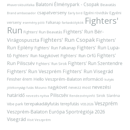
Balatoni Élménypark - Csopak
Beavatás
#haverokbulifalka
csapatverseny
Egyéni
Egyéni rövidtáv
Brand ambassador
Early bird
Fighters'
verseny
Falkanap
esemény póló
farkaskölykök
Run
Fighters' Run Bér-
Fighters' Run Beavatás
Fighters' Run Csopak
Virágospuszta
Fighters'
Run Eplény
Fighters' Run Lupa-
Fighters' Run Falkanap
tó
Fighters'
Fighters' Run Orfű
Fighters' Run Nagykövet
Run Piliscsév
Fighters' Run Szentendre
Fighters' Run Sirok
Fighters' Run Veszprém
Fighters' Run Visegrád
Hello Veszprém-Balaton
Finisher érem
információ
kutyás
nevezési
nagykövet
nevezz most
Mizuno
jótékonysági futás
határidő
Piliscsév
Sirok
Síaréna
nevezés nyitva
Rendezvényinfó
Veszprém
terepakadályfutás
terepfutás
Vibe park
VEB2026
Veszprém-Balaton Európa Sportrégiója 2026
Visegrád
Visit Veszprém