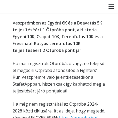
Veszprémben az Egyéni 6K és a Beavatás 5K
teljesítéséért 1 Ötpróba pont, a Historia
Egyéni 10K, Csapat 10K, Terepfutás 10K és a
Fressnapf Kutyás terepfutás 10K
teljesítéséért 2 Ötpróba pont jár!
Ha már regisztrált Ötpróbázó vagy, ne felejtsd
el megadni Ötpróba azonosítód a Fighters’
Run Veszprémre való jelentkezésedkor a
StafétAppban, hiszen csak így kaphatod meg a
teljesítésért járó pontjaidat!
Ha még nem regisztráltál az Ötpróba 2024-
2028 közti ciklusára, itt az ideje, hogy megtedd,
ráadásul INGYENESEN:
https://otproba.hu/