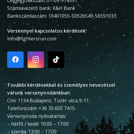
Cégjegyzékszám: 01-09-974351
Számlavezető bank: K&H Bank
Bankszámlaszám: 10401055-50526549-56551033
Versennyel kapcsolatos kérdések:
info@fightersrun.com
További kérdésekkel és személyes nevezéssel
várunk versenyirodánkban:
Cím: 1134 Budapest, Tüzér utca 9-11.
Telefonszám: +36 70 605 7415
Versenyiroda nyitvatartás:
– hétfő / kedd: 10:00 – 17:00
– szerda: 13:00 – 17:00