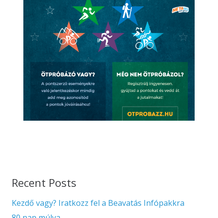
Recent Posts
Kezdő vagy? Iratkozz fel a Beavatás Infópakkra
80 nap múlva…