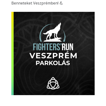
Benneteket Veszprémben! 💪