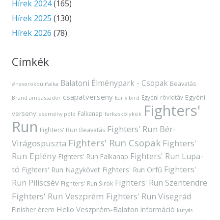
Hírek 2024
(165)
Hírek 2025
(130)
Hírek 2026
(78)
Címkék
Balatoni Élménypark - Csopak
Beavatás
#haverokbulifalka
csapatverseny
Egyéni
Egyéni rövidtáv
Brand ambassador
Early bird
Fighters'
verseny
Falkanap
esemény póló
farkaskölykök
Run
Fighters' Run Bér-
Fighters' Run Beavatás
Fighters' Run Csopak
Virágospuszta
Fighters'
Run Eplény
Fighters' Run Lupa-
Fighters' Run Falkanap
tó
Fighters'
Fighters' Run Orfű
Fighters' Run Nagykövet
Run Piliscsév
Fighters' Run Szentendre
Fighters' Run Sirok
Fighters' Run Veszprém
Fighters' Run Visegrád
Hello Veszprém-Balaton
Finisher érem
információ
kutyás