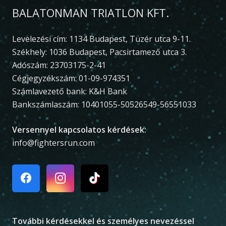
BALATONMAN TRIATLON KFT.
Levelezési cím: 1134 Budapest, Tüzér utca 9-11.
Székhely: 1036 Budapest, Pacsirtamező utca 3.
Adószám: 23703175-2-41
Cégjegyzékszám: 01-09-974351
Számlavezető bank: K&H Bank
Bankszámlaszám: 10401055-50526549-56551033
Versennyel kapcsolatos kérdések:
info@fightersrun.com
További kérdésekkel és személyes nevezéssel