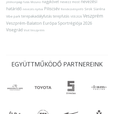
nevezési
nagykövet
nevezz most
Mizuno
jótékonysági futás
határidő
Piliscsév
Sirok
Síaréna
nevezés nyitva
Rendezvényinfó
Veszprém
terepakadályfutás
terepfutás
Vibe park
VEB2026
Veszprém-Balaton Európa Sportrégiója 2026
Visegrád
Visit Veszprém
EGYÜTTMŰKÖDŐ PARTNEREINK