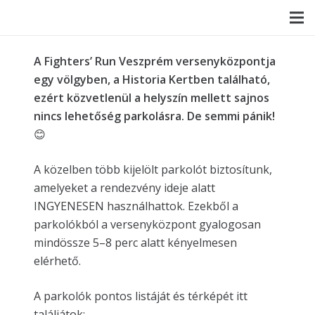
A Fighters’ Run Veszprém versenyközpontja
egy völgyben, a Historia Kertben található,
ezért közvetlenül a helyszín mellett sajnos
nincs lehetőség parkolásra. De semmi pánik!
😊
A közelben több kijelölt parkolót biztosítunk,
amelyeket a rendezvény ideje alatt
INGYENESEN használhattok. Ezekből a
parkolókból a versenyközpont gyalogosan
mindössze 5–8 perc alatt kényelmesen
elérhető.
A parkolók pontos listáját és térképét itt
találjátok: