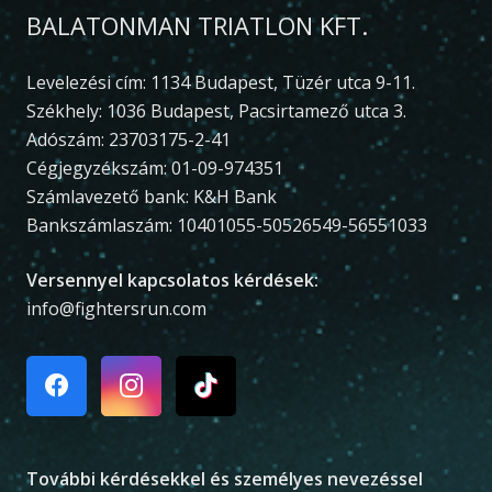
BALATONMAN TRIATLON KFT.
Levelezési cím: 1134 Budapest, Tüzér utca 9-11.
Székhely: 1036 Budapest, Pacsirtamező utca 3.
Adószám: 23703175-2-41
Cégjegyzékszám: 01-09-974351
Számlavezető bank: K&H Bank
Bankszámlaszám: 10401055-50526549-56551033
Versennyel kapcsolatos kérdések:
info@fightersrun.com
További kérdésekkel és személyes nevezéssel