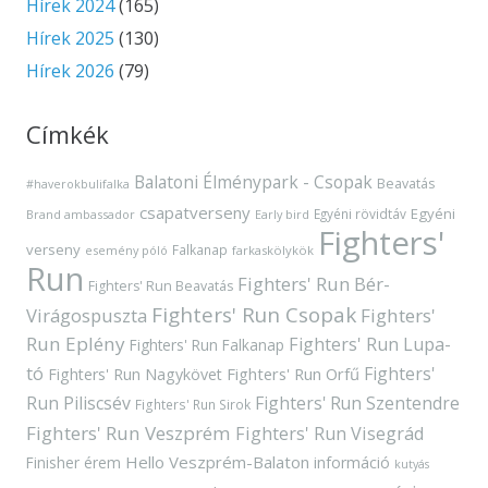
Hírek 2024
(165)
Hírek 2025
(130)
Hírek 2026
(79)
Címkék
Balatoni Élménypark - Csopak
Beavatás
#haverokbulifalka
csapatverseny
Egyéni
Egyéni rövidtáv
Brand ambassador
Early bird
Fighters'
verseny
Falkanap
esemény póló
farkaskölykök
Run
Fighters' Run Bér-
Fighters' Run Beavatás
Fighters' Run Csopak
Virágospuszta
Fighters'
Run Eplény
Fighters' Run Lupa-
Fighters' Run Falkanap
tó
Fighters'
Fighters' Run Orfű
Fighters' Run Nagykövet
Run Piliscsév
Fighters' Run Szentendre
Fighters' Run Sirok
Fighters' Run Veszprém
Fighters' Run Visegrád
Hello Veszprém-Balaton
Finisher érem
információ
kutyás