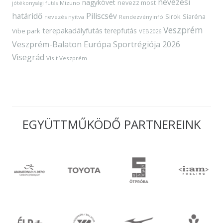
nevezési
nagykövet
nevezz most
Mizuno
jótékonysági futás
határidő
Piliscsév
Sirok
Síaréna
nevezés nyitva
Rendezvényinfó
Veszprém
terepakadályfutás
terepfutás
Vibe park
VEB2026
Veszprém-Balaton Európa Sportrégiója 2026
Visegrád
Visit Veszprém
EGYÜTTMŰKÖDŐ PARTNEREINK