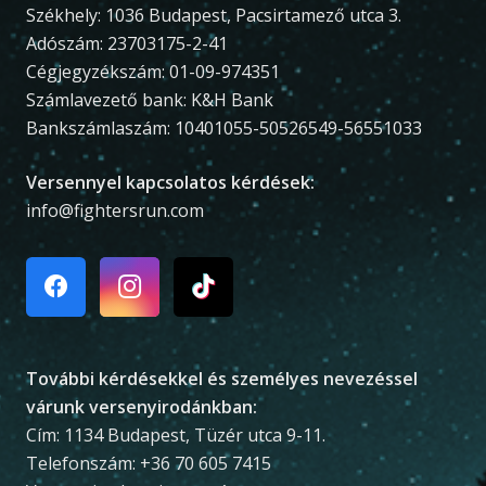
Székhely: 1036 Budapest, Pacsirtamező utca 3.
Adószám: 23703175-2-41
Cégjegyzékszám: 01-09-974351
Számlavezető bank: K&H Bank
Bankszámlaszám: 10401055-50526549-56551033
Versennyel kapcsolatos kérdések:
info@fightersrun.com
További kérdésekkel és személyes nevezéssel
várunk versenyirodánkban:
Cím: 1134 Budapest, Tüzér utca 9-11.
Telefonszám: +36 70 605 7415