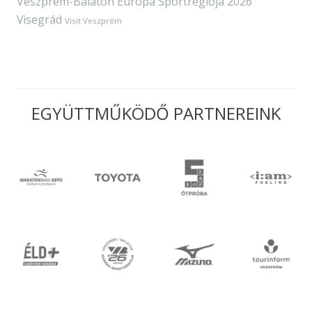
Veszprém-Balaton Európa Sportrégiója 2026
Visegrád
Visit Veszprém
EGYÜTTMŰKÖDŐ PARTNEREINK