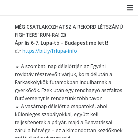
MÉG CSATLAKOZHATSZ A REKORD LÉTSZÁMÚ
FIGHTERS’ RUN-RA! 🐺
Április 6-7, Lupa-tó – Budapest mellett!
👉
https://bit.ly/frlupa-info
🔹 A szombati nap délelőttjén az Egyéni
rövidtáv résztvevőit várjuk, kora délután a
Farkaskölykök futamokban indulhatnak a
gyerkőcök. Ezek után egy rendhagyó aszfaltos
futóversenyt is rendezünk több távon.
🔹 A vasárnap délelőtt a csapatoké, ahol
különleges szabályokkal, együtt kell
teljesítenetek a pályát, majd a Beavatással
zárul a hétvége – ez a kimondottan kezdőknek