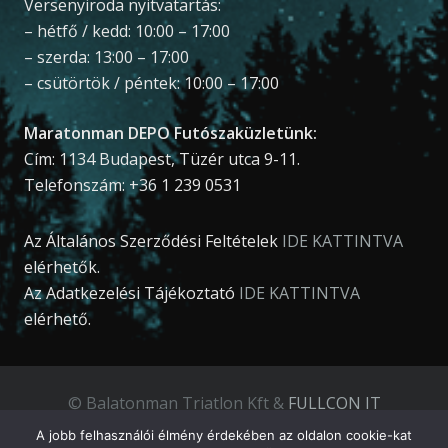
Versenyiroda nyitvatartás:
– hétfő / kedd: 10:00 – 17:00
– szerda: 13:00 – 17:00
– csütörtök / péntek: 10:00 – 17:00
Maratonman DEPO Futószaküzletünk:
Cím: 1134 Budapest, Tüzér utca 9-11.
Telefonszám: +36 1 239 0531
Az Általános Szerződési Feltételek
IDE KATTINTVA
elérhetők.
Az Adatkezelési Tájékoztató
IDE KATTINTVA
elérhető.
© Balatonman Triatlon Kft &
FULLCON IT
Development Kft
.
A jobb felhasználói élmény érdekében az oldalon cookie-kat