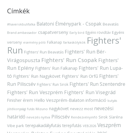
Címkék
Balatoni Élménypark - Csopak
Beavatás
#haverokbulifalka
csapatverseny
Egyéni
Egyéni rövidtáv
Brand ambassador
Early bird
Fighters'
verseny
Falkanap
esemény póló
farkaskölykök
Run
Fighters' Run Bér-
Fighters' Run Beavatás
Fighters' Run Csopak
Virágospuszta
Fighters'
Run Eplény
Fighters' Run Lupa-
Fighters' Run Falkanap
tó
Fighters'
Fighters' Run Orfű
Fighters' Run Nagykövet
Run Piliscsév
Fighters' Run Szentendre
Fighters' Run Sirok
Fighters' Run Veszprém
Fighters' Run Visegrád
Hello Veszprém-Balaton
Finisher érem
információ
kutyás
nevezési
nagykövet
nevezz most
Mizuno
jótékonysági futás
határidő
Piliscsév
Sirok
Síaréna
nevezés nyitva
Rendezvényinfó
Veszprém
terepakadályfutás
terepfutás
Vibe park
VEB2026