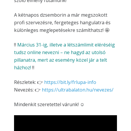
szóló élmény futamunk!
A kétnapos dzsemborin a már megszokott
profi szervezésre, fergeteges hangulatra és
különleges meglepetésekre számíthatsz! 🤩
‼
Március 31-ig, illetve a létszámlimit eléréséig
tudsz online nevezni – ne hagyd az utolsó
pillanatra, mert az esemény közel jár a telt
házhoz!
‼
Részletek: 👉
https://bit.ly/frlupa-info
Nevezés: 👉
https://ultrabalaton.hu/nevezes/
Mindenkit szeretettel várunk! ☺