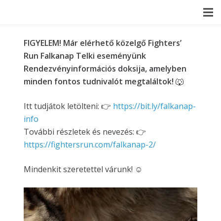
FIGYELEM! Már elérhető közelgő Fighters’
Run Falkanap Telki eseményünk
Rendezvényinformációs doksija, amelyben
minden fontos tudnivalót megtaláltok!
🐺
Itt tudjátok letölteni: 👉
https://bit.ly/falkanap-
info
További részletek és nevezés: 👉
https://fightersrun.com/falkanap-2/
Mindenkit szeretettel várunk! ☺️