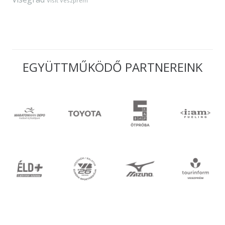
Visit Veszprém
EGYÜTTMŰKÖDŐ PARTNEREINK