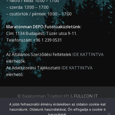
– hétfő / kedd: 10:00 – 17:00
– szerda: 13:00 – 17:00
– csütörtök / péntek: 10:00 – 17:00
Maratonman DEPO Futószaküzletünk:
Cím: 1134 Budapest, Tüzér utca 9-11.
Telefonszám: +36 1 239 0531
Az Általános Szerződési Feltételek
IDE KATTINTVA
elérhetők.
Az Adatkezelési Tájékoztató
IDE KATTINTVA
elérhető.
© Balatonman Triatlon Kft &
FULLCON IT
Development Kft
.
A jobb felhasználói élmény érdekében az oldalon cookie-kat
használunk. Oldalunk használatával, Ön elfogadja a cookie-k
használatát.