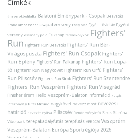
Címkék
Balatoni Élménypark - Csopak
Beavatás
#haverokbulifalka
csapatverseny
Egyéni
Egyéni rövidtáv
Brand ambassador
Early bird
Fighters'
verseny
Falkanap
esemény póló
farkaskölykök
Run
Fighters' Run Bér-
Fighters' Run Beavatás
Fighters' Run Csopak
Virágospuszta
Fighters'
Run Eplény
Fighters' Run Lupa-
Fighters' Run Falkanap
tó
Fighters'
Fighters' Run Orfű
Fighters' Run Nagykövet
Run Piliscsév
Fighters' Run Szentendre
Fighters' Run Sirok
Fighters' Run Veszprém
Fighters' Run Visegrád
Hello Veszprém-Balaton
Finisher érem
információ
kutyás
nevezési
nagykövet
nevezz most
Mizuno
jótékonysági futás
határidő
Piliscsév
Sirok
Síaréna
nevezés nyitva
Rendezvényinfó
Veszprém
terepakadályfutás
terepfutás
Vibe park
VEB2026
Veszprém-Balaton Európa Sportrégiója 2026
Visegrád