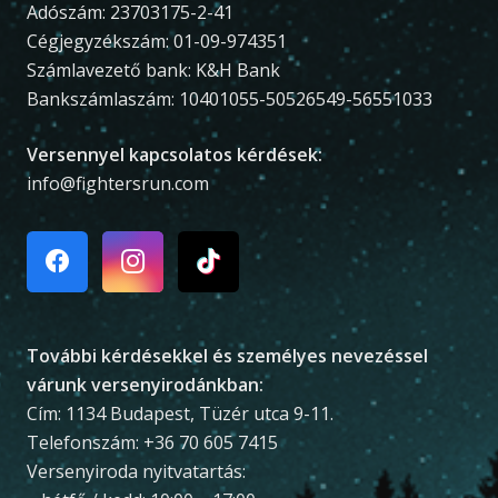
Adószám: 23703175-2-41
Cégjegyzékszám: 01-09-974351
Számlavezető bank: K&H Bank
Bankszámlaszám: 10401055-50526549-56551033
Versennyel kapcsolatos kérdések:
info@fightersrun.com
További kérdésekkel és személyes nevezéssel
várunk versenyirodánkban:
Cím: 1134 Budapest, Tüzér utca 9-11.
Telefonszám: +36 70 605 7415
Versenyiroda nyitvatartás: