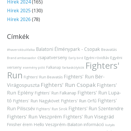
Hírek 2024
(165)
Hírek 2025
(130)
Hírek 2026
(78)
Címkék
Balatoni Élménypark - Csopak
Beavatás
#haverokbulifalka
csapatverseny
Egyéni
Egyéni rövidtáv
Brand ambassador
Early bird
Fighters'
verseny
Falkanap
esemény póló
farkaskölykök
Run
Fighters' Run Bér-
Fighters' Run Beavatás
Fighters' Run Csopak
Virágospuszta
Fighters'
Run Eplény
Fighters' Run Lupa-
Fighters' Run Falkanap
tó
Fighters'
Fighters' Run Orfű
Fighters' Run Nagykövet
Run Piliscsév
Fighters' Run Szentendre
Fighters' Run Sirok
Fighters' Run Veszprém
Fighters' Run Visegrád
Hello Veszprém-Balaton
Finisher érem
információ
kutyás