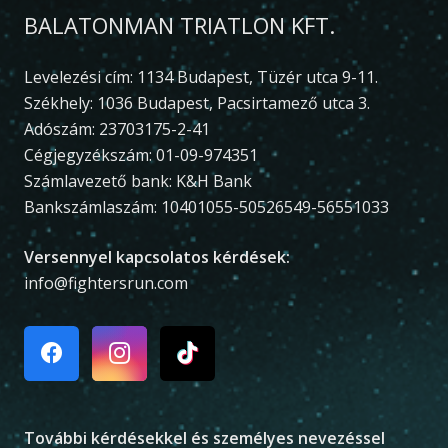
BALATONMAN TRIATLON KFT.
Levelezési cím: 1134 Budapest, Tüzér utca 9-11.
Székhely: 1036 Budapest, Pacsirtamező utca 3.
Adószám: 23703175-2-41
Cégjegyzékszám: 01-09-974351
Számlavezető bank: K&H Bank
Bankszámlaszám: 10401055-50526549-56551033
Versennyel kapcsolatos kérdések:
info@fightersrun.com
További kérdésekkel és személyes nevezéssel