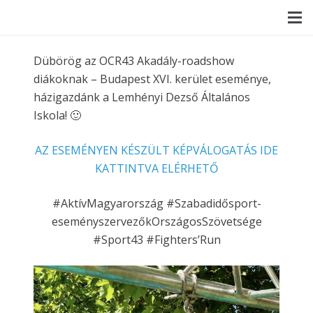
Dübörög az OCR43 Akadály-roadshow
diákoknak – Budapest XVI. kerület eseménye,
házigazdánk a Lemhényi Dezső Általános
Iskola! 🙂
AZ ESEMÉNYEN KÉSZÜLT KÉPVÁLOGATÁS IDE
KATTINTVA ELÉRHETŐ
#AktívMagyarország #Szabadidősport-
eseményszervezőkOrszágosSzövetsége
#Sport43 #Fighters’Run