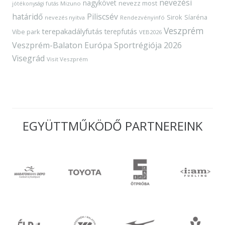
nevezési
nagykövet
nevezz most
Mizuno
jótékonysági futás
határidő
Piliscsév
Sirok
Síaréna
nevezés nyitva
Rendezvényinfó
Veszprém
terepakadályfutás
terepfutás
Vibe park
VEB2026
Veszprém-Balaton Európa Sportrégiója 2026
Visegrád
Visit Veszprém
EGYÜTTMŰKÖDŐ PARTNEREINK