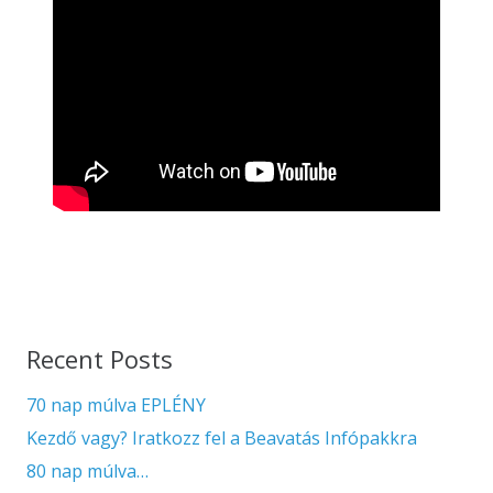
Recent Posts
70 nap múlva EPLÉNY
Kezdő vagy? Iratkozz fel a Beavatás Infópakkra
80 nap múlva…