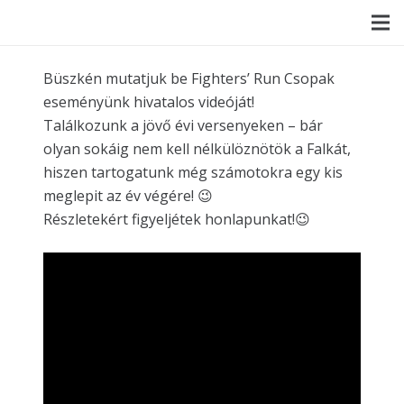
Büszkén mutatjuk be Fighters’ Run Csopak
eseményünk hivatalos videóját!
Találkozunk a jövő évi versenyeken – bár
olyan sokáig nem kell nélkülöznötök a Falkát,
hiszen tartogatunk még számotokra egy kis
meglepit az év végére! 😉
Részletekért figyeljétek honlapunkat!😉