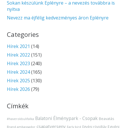
Sokan készülünk Eplényre – a nevezés továbbra is
nyitva
Nevezz ma éjfélig kedvezményes áron Eplényre
Categories
Hírek 2021
(14)
Hírek 2022
(151)
Hírek 2023
(240)
Hírek 2024
(165)
Hírek 2025
(130)
Hírek 2026
(79)
Címkék
Balatoni Élménypark - Csopak
Beavatás
#haverokbulifalka
csapatverseny
Egyéni
Egyéni rövidtáv
Brand ambassador
Early bird