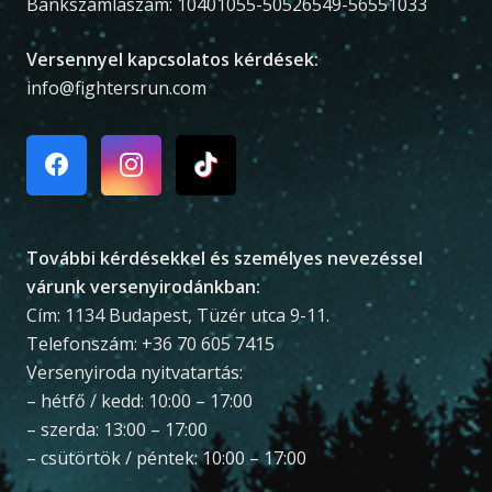
Bankszámlaszám: 10401055-50526549-56551033
Versennyel kapcsolatos kérdések:
info@fightersrun.com
További kérdésekkel és személyes nevezéssel
várunk versenyirodánkban:
Cím: 1134 Budapest, Tüzér utca 9-11.
Telefonszám: +36 70 605 7415
Versenyiroda nyitvatartás:
– hétfő / kedd: 10:00 – 17:00
– szerda: 13:00 – 17:00
– csütörtök / péntek: 10:00 – 17:00