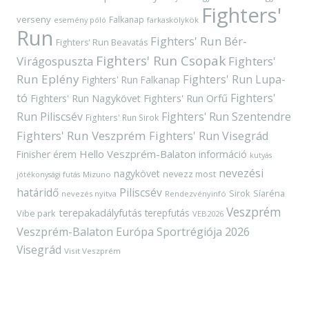
Fighters'
verseny
Falkanap
esemény póló
farkaskölykök
Run
Fighters' Run Bér-
Fighters' Run Beavatás
Fighters' Run Csopak
Virágospuszta
Fighters'
Run Eplény
Fighters' Run Lupa-
Fighters' Run Falkanap
tó
Fighters'
Fighters' Run Orfű
Fighters' Run Nagykövet
Run Piliscsév
Fighters' Run Szentendre
Fighters' Run Sirok
Fighters' Run Veszprém
Fighters' Run Visegrád
Hello Veszprém-Balaton
Finisher érem
információ
kutyás
nevezési
nagykövet
nevezz most
Mizuno
jótékonysági futás
határidő
Piliscsév
Sirok
Síaréna
nevezés nyitva
Rendezvényinfó
Veszprém
terepakadályfutás
terepfutás
Vibe park
VEB2026
Veszprém-Balaton Európa Sportrégiója 2026
Visegrád
Visit Veszprém