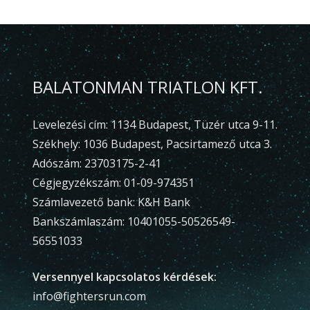
BALATONMAN TRIATLON KFT.
Levelezési cím: 1134 Budapest, Tüzér utca 9-11.
Székhely: 1036 Budapest, Pacsirtamező utca 3.
Adószám: 23703175-2-41
Cégjegyzékszám: 01-09-974351
Számlavezető bank: K&H Bank
Bankszámlaszám: 10401055-50526549-
56551033
Versennyel kapcsolatos kérdések:
info@fightersrun.com