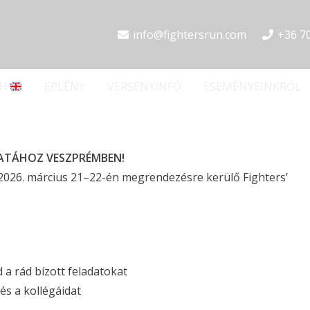
info@fightersrun.com
+36 7
SH
EPLÉNY
VERSENYINFÓ
ESEMÉNYEINKRŐL
PATÁHOZ VESZPRÉMBEN!
 2026. március 21–22-én megrendezésre kerülő Fighters’
 a rád bízott feladatokat
s a kollégáidat