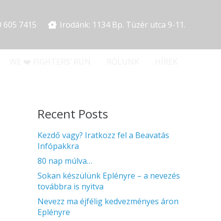
0 605 7415
Irodánk: 1134 Bp. Tüzér utca 9-11.
WE ❤️ FIGHTERS’ RUN
RÓLUNK
HÍREK
Recent Posts
Kezdő vagy? Iratkozz fel a Beavatás
Infópakkra
80 nap múlva…
Sokan készülünk Eplényre – a nevezés
továbbra is nyitva
Nevezz ma éjfélig kedvezményes áron
Eplényre