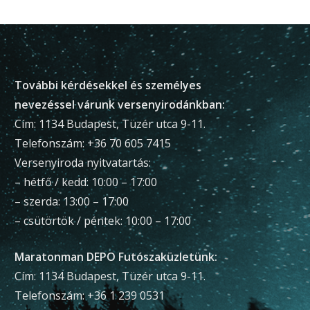
További kérdésekkel és személyes
nevezéssel várunk versenyirodánkban:
Cím: 1134 Budapest, Tüzér utca 9-11.
Telefonszám: +36 70 605 7415
Versenyiroda nyitvatartás:
– hétfő / kedd: 10:00 – 17:00
– szerda: 13:00 – 17:00
– csütörtök / péntek: 10:00 – 17:00
Maratonman DEPO Futószaküzletünk:
Cím: 1134 Budapest, Tüzér utca 9-11.
Telefonszám: +36 1 239 0531