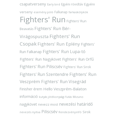
csapatverseny
Egyéni
Egyéni rövidtáv
Early bird
verseny
Falkanap
esemény póló
farkaskölykök
Fighters' Run
Fighters' Run
Fighters' Run Bér-
Beavatás
Fighters' Run
Virágospuszta
Csopak
Fighters' Run Eplény
Fighters'
Fighters' Run Lupa-tó
Run Falkanap
Fighters' Run Orfű
Fighters' Run Nagykövet
Fighters' Run Piliscsév
Fighters' Run Sirok
Fighters' Run
Fighters' Run Szentendre
Veszprém
Fighters' Run Visegrád
Hello Veszprém-Balaton
Finisher érem
információ
Mizuno
kutyás jótékonysági futás
nevezési határidő
nagykövet
nevezz most
Piliscsév
Sirok
nevezés nyitva
Rendezvényinfó