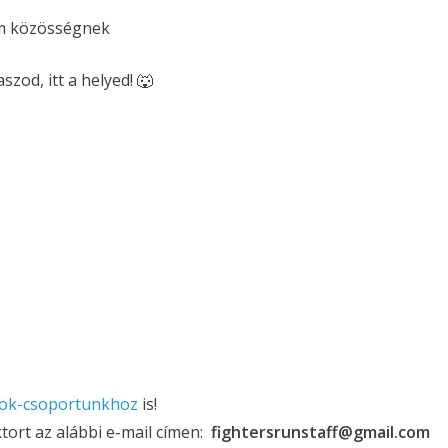
dám közösségnek
zod, itt a helyed! 🐺
book-csoportunkhoz
is!
tort az alábbi e-mail címen:
fightersrunstaff@gmail.com