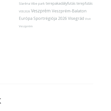
terepakadályfutás
terepfutás
Síaréna Vibe park
Veszprém
Veszprém-Balaton
VEB2026
Európa Sportrégiója 2026
Visegrád
Visit
Veszprém
K