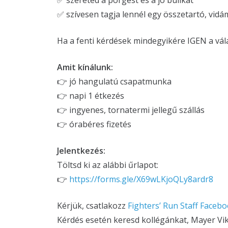
✅ szereted a pörgést és a jó bulikat
✅ szívesen tagja lennél egy összetartó, vi
Ha a fenti kérdések mindegyikére IGEN a válas
Amit kínálunk:
👉 jó hangulatú csapatmunka
👉 napi 1 étkezés
👉 ingyenes, tornatermi jellegű szállás
👉 órabéres fizetés
Jelentkezés:
Töltsd ki az alábbi űrlapot:
👉
https://forms.gle/X69wLKjoQLy8ardr8
Kérjük, csatlakozz
Fighters’ Run Staff Face
Kérdés esetén keresd kollégánkat, Mayer Vik