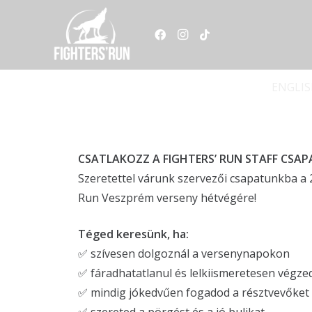
ENGLI
CSATLAKOZZ A FIGHTERS’ RUN STAFF CSA
Szeretettel várunk szervezői csapatunkba a
Run Veszprém verseny hétvégére!
Téged keresünk, ha:
✅ szívesen dolgoznál a versenynapokon
✅ fáradhatatlanul és lelkiismeretesen végzed
✅ mindig jókedvűen fogadod a résztvevőket é