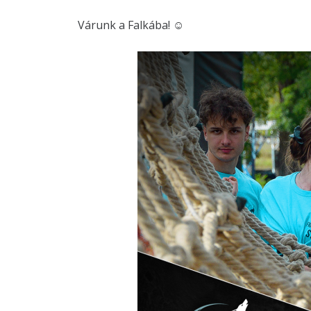
Várunk a Falkába! ☺️