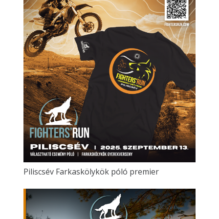
Piliscsév Farkaskölykök póló premier