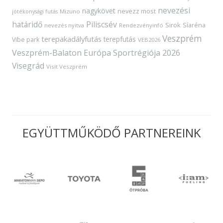
nevezési
nagykövet
nevezz most
Mizuno
jótékonysági futás
határidő
Piliscsév
Sirok
Síaréna
nevezés nyitva
Rendezvényinfó
Veszprém
terepakadályfutás
terepfutás
Vibe park
VEB2026
Veszprém-Balaton Európa Sportrégiója 2026
Visegrád
Visit Veszprém
EGYÜTTMŰKÖDŐ PARTNEREINK