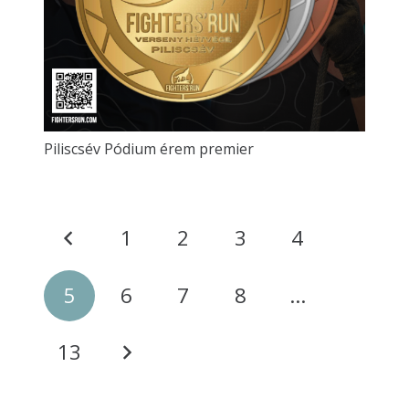
Piliscsév Pódium érem premier
1
2
3
4
5
6
7
8
…
13