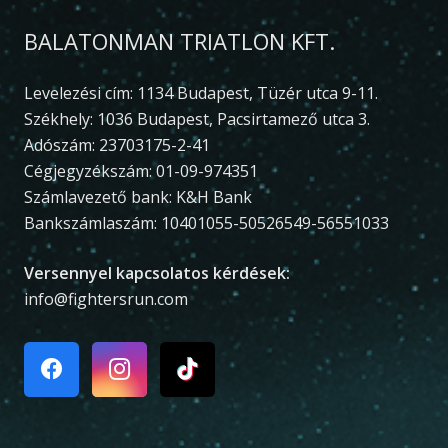
BALATONMAN TRIATLON KFT.
Levelezési cím: 1134 Budapest, Tüzér utca 9-11.
Székhely: 1036 Budapest, Pacsirtamező utca 3.
Adószám: 23703175-2-41
Cégjegyzékszám: 01-09-974351
Számlavezető bank: K&H Bank
Bankszámlaszám: 10401055-50526549-56551033
Versennyel kapcsolatos kérdések:
info@fightersrun.com