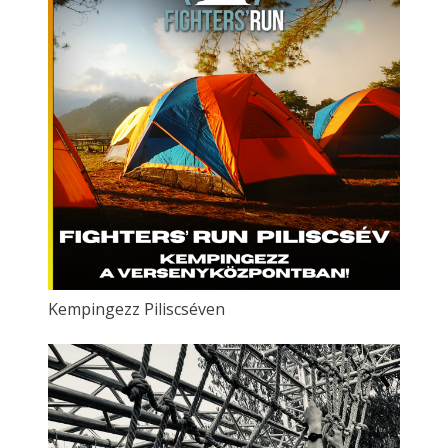
Kempingezz Piliscséven