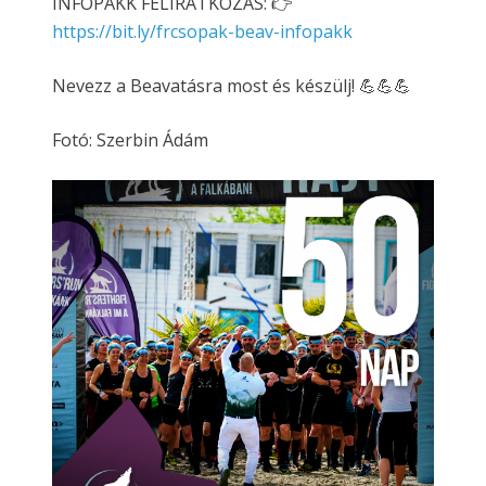
INFÓPAKK FELIRATKOZÁS: 👉
https://bit.ly/frcsopak-beav-infopakk
Nevezz a Beavatásra most és készülj! 💪💪💪
Fotó: Szerbin Ádám