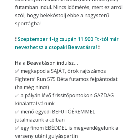
futamban indul. Nincs időmérés, mert ez arról
szól, hogy belekóstolj ebbe a nagyszerű
sportágba!
❗
Szeptember 1-ig csupán 11.900 Ft-tól már
nevezhetsz a csopaki Beavatásra!
❗
Ha a Beavatáson indulsz…
✅ megkapod a SAJÁT, örök rajtszámos
Fighters’ Run 575 Béta futamos fejpántodat
(ha még nincs)
✅ a pályán lévő frissítőpontokon GAZDAG
kínálattal várunk
✅ menő egyedi BEFUTÓÉREMMEL
jutalmazunk a célban
✅ egy finom EBÉDDEL is megvendégelünk a
verseny utáni gulyáspartin