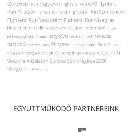
tó
Fighters'
Fighters' Run Orfű
Fighters' Run Nagykövet
Run Piliscsév
Fighters' Run Szentendre
Fighters' Run Sirok
Fighters' Run Veszprém
Fighters' Run Visegrád
Hello Veszprém-Balaton
Finisher érem
információ
kutyás
nevezési
nagykövet
nevezz most
Mizuno
jótékonysági futás
határidő
Piliscsév
Sirok
Síaréna
nevezés nyitva
Rendezvényinfó
Veszprém
terepakadályfutás
terepfutás
Vibe park
VEB2026
Veszprém-Balaton Európa Sportrégiója 2026
Visegrád
Visit Veszprém
EGYÜTTMŰKÖDŐ PARTNEREINK