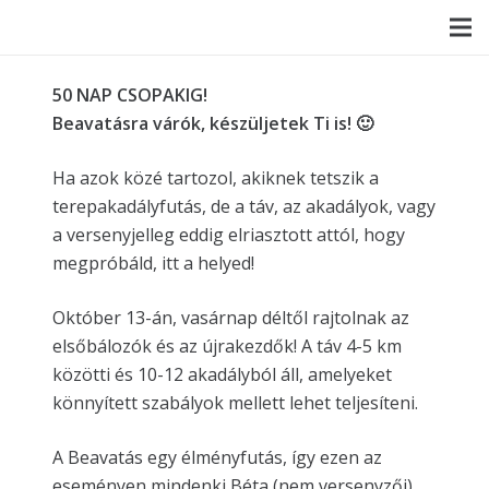
50 NAP CSOPAKIG!
Beavatásra várók, készüljetek Ti is! 🙂
Ha azok közé tartozol, akiknek tetszik a
terepakadályfutás, de a táv, az akadályok, vagy
a versenyjelleg eddig elriasztott attól, hogy
megpróbáld, itt a helyed!
Október 13-án, vasárnap déltől rajtolnak az
elsőbálozók és az újrakezdők! A táv 4-5 km
közötti és 10-12 akadályból áll, amelyeket
könnyített szabályok mellett lehet teljesíteni.
A Beavatás egy élményfutás, így ezen az
eseményen mindenki Béta (nem versenyzői)