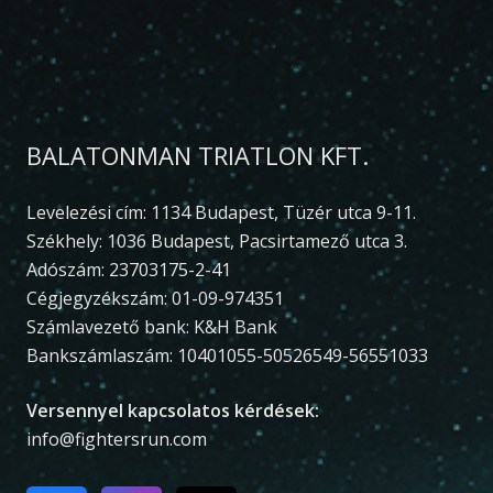
BALATONMAN TRIATLON KFT.
Levelezési cím: 1134 Budapest, Tüzér utca 9-11.
Székhely: 1036 Budapest, Pacsirtamező utca 3.
Adószám: 23703175-2-41
Cégjegyzékszám: 01-09-974351
Számlavezető bank: K&H Bank
Bankszámlaszám: 10401055-50526549-56551033
Versennyel kapcsolatos kérdések:
info@fightersrun.com