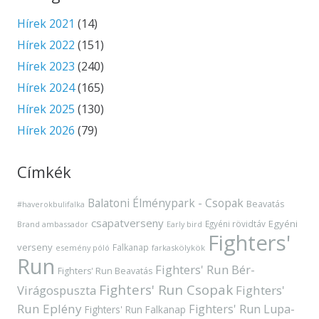
Hírek 2021
(14)
Hírek 2022
(151)
Hírek 2023
(240)
Hírek 2024
(165)
Hírek 2025
(130)
Hírek 2026
(79)
Címkék
Balatoni Élménypark - Csopak
Beavatás
#haverokbulifalka
csapatverseny
Egyéni
Egyéni rövidtáv
Brand ambassador
Early bird
Fighters'
verseny
Falkanap
esemény póló
farkaskölykök
Run
Fighters' Run Bér-
Fighters' Run Beavatás
Fighters' Run Csopak
Virágospuszta
Fighters'
Run Eplény
Fighters' Run Lupa-
Fighters' Run Falkanap