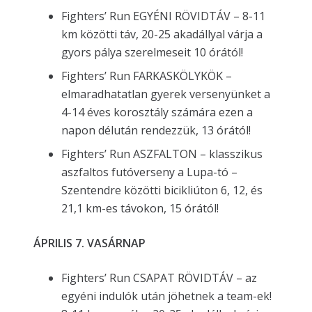
Fighters’ Run EGYÉNI RÖVIDTÁV – 8-11
km közötti táv, 20-25 akadállyal várja a
gyors pálya szerelmeseit 10 órától!
Fighters’ Run FARKASKÖLYKÖK –
elmaradhatatlan gyerek versenyünket a
4-14 éves korosztály számára ezen a
napon délután rendezzük, 13 órától!
Fighters’ Run ASZFALTON – klasszikus
aszfaltos futóverseny a Lupa-tó –
Szentendre közötti bicikliúton 6, 12, és
21,1 km-es távokon, 15 órától!
ÁPRILIS 7. VASÁRNAP
Fighters’ Run CSAPAT RÖVIDTÁV – az
egyéni indulók után jöhetnek a team-ek!