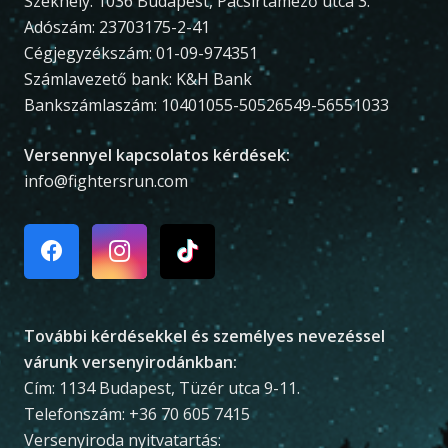
Székhely: 1036 Budapest, Pacsirtamező utca 3.
Adószám: 23703175-2-41
Cégjegyzékszám: 01-09-974351
Számlavezető bank: K&H Bank
Bankszámlaszám: 10401055-50526549-56551033
Versennyel kapcsolatos kérdések:
info@fightersrun.com
További kérdésekkel és személyes nevezéssel
várunk versenyirodánkban:
Cím: 1134 Budapest, Tüzér utca 9-11.
Telefonszám: +36 70 605 7415
Versenyiroda nyitvatartás: