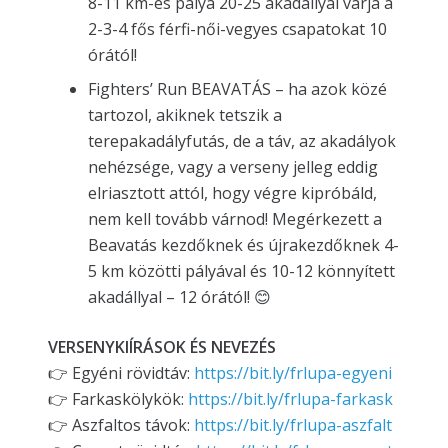
8-11 km-es pálya 20-25 akadállyal várja a
2-3-4 fős férfi-női-vegyes csapatokat 10
órától!
Fighters’ Run BEAVATÁS – ha azok közé
tartozol, akiknek tetszik a
terepakadályfutás, de a táv, az akadályok
nehézsége, vagy a verseny jelleg eddig
elriasztott attól, hogy végre kipróbáld,
nem kell tovább várnod! Megérkezett a
Beavatás kezdőknek és újrakezdőknek 4-
5 km közötti pályával és 10-12 könnyített
akadállyal – 12 órától! 😊
VERSENYKIÍRÁSOK ÉS NEVEZÉS
👉 Egyéni rövidtáv:
https://bit.ly/frlupa-egyeni
👉 Farkaskölykök:
https://bit.ly/frlupa-farkask
👉 Aszfaltos távok:
https://bit.ly/frlupa-aszfalt