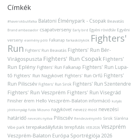
Címkék
Balatoni Élménypark - Csopak
Beavatás
#haverokbulifalka
csapatverseny
Egyéni
Egyéni rövidtáv
Brand ambassador
Early bird
Fighters'
verseny
Falkanap
esemény póló
farkaskölykök
Run
Fighters' Run Bér-
Fighters' Run Beavatás
Fighters' Run Csopak
Virágospuszta
Fighters'
Run Eplény
Fighters' Run Lupa-
Fighters' Run Falkanap
tó
Fighters'
Fighters' Run Orfű
Fighters' Run Nagykövet
Run Piliscsév
Fighters' Run Szentendre
Fighters' Run Sirok
Fighters' Run Veszprém
Fighters' Run Visegrád
Hello Veszprém-Balaton
Finisher érem
információ
kutyás
nevezési
nagykövet
nevezz most
Mizuno
jótékonysági futás
határidő
Piliscsév
Sirok
Síaréna
nevezés nyitva
Rendezvényinfó
Veszprém
terepakadályfutás
terepfutás
Vibe park
VEB2026
Veszprém-Balaton Európa Sportrégiója 2026