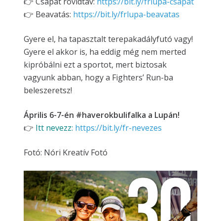
👉 Csapat rövidtáv:
https://bit.ly/frlupa-csapat
👉 Beavatás:
https://bit.ly/frlupa-beavatas
Gyere el, ha tapasztalt terepakadályfutó vagy!
Gyere el akkor is, ha eddig még nem merted
kipróbálni ezt a sportot, mert biztosak
vagyunk abban, hogy a Fighters’ Run-ba
beleszeretsz!
Április 6-7-én #haverokbulifalka a Lupán!
👉
Itt nevezz:
https://bit.ly/fr-nevezes
Fotó: Nóri Kreatív Fotó