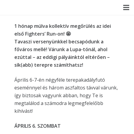
1 hónap múlva kollektív megőrülés az idei
első Fighters’ Run-on!
🤩
Tavaszi versenyünkkel becsapódunk a
főváros mellé! Várunk a Lupa-tónál, ahol
ezúttal – az eddigi pályáinktól eltérően –
sík(abb) terepre számíthatsz!
Április 6-7-én négyféle terepakadályfutó
eseménnyel és három aszfaltos távval várunk,
így biztosak vagyunk abban, hogy Te is
megtalálod a számodra legmegfelelőbb
kihívást!
ÁPRILIS 6. SZOMBAT