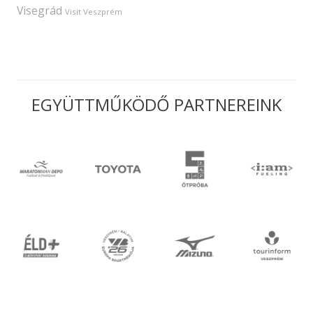
Visegrád
Visit Veszprém
EGYÜTTMŰKÖDŐ PARTNEREINK