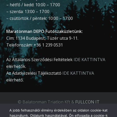
– hétfő / kedd: 10:00 – 17:00
– szerda: 13:00 – 17:00
– csütörtök / péntek: 10:00 – 17:00
Maratonman DEPO Futószaküzletünk:
Cím: 1134 Budapest, Tüzér utca 9-11.
Telefonszám: +36 1 239 0531
Az Általános Szerződési Feltételek
IDE KATTINTVA
elérhetők.
Az Adatkezelési Tájékoztató
IDE KATTINTVA
elérhető.
© Balatonman Triatlon Kft &
FULLCON IT
Development Kft
.
A jobb felhasználói élmény érdekében az oldalon cookie-kat
használunk. Oldalunk használatával, Ön elfogadja a cookie-k