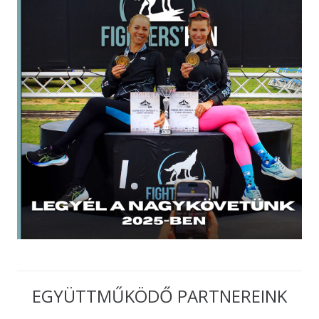
EGYÜTTMŰKÖDŐ PARTNEREINK