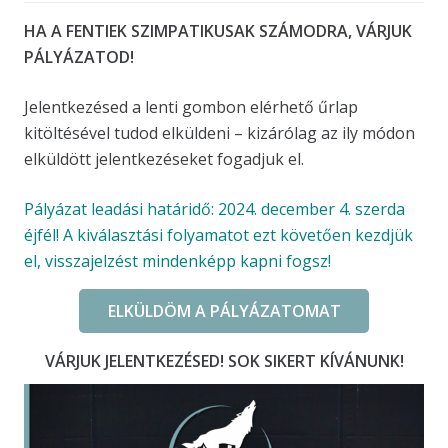
HA A FENTIEK SZIMPATIKUSAK SZÁMODRA, VÁRJUK
PÁLYÁZATOD!
Jelentkezésed a lenti gombon elérhető űrlap
kitöltésével tudod elküldeni – kizárólag az ily módon
elküldött jelentkezéseket fogadjuk el.
Pályázat leadási határidő: 2024. december 4. szerda
éjfél! A kiválasztási folyamatot ezt követően kezdjük
el, visszajelzést mindenképp kapni fogsz!
ELKÜLDÖM A PÁLYÁZATOMAT
VÁRJUK JELENTKEZÉSED! SOK SIKERT KÍVÁNUNK!