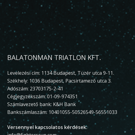
BALATONMAN TRIATLON KFT.
Levelezési cím: 1134 Budapest, Tüzér utca 9-11.
Székhely: 1036 Budapest, Pacsirtamező utca 3.
Adószám: 23703175-2-41
Cégjegyzékszám: 01-09-974351
Számlavezető bank: K&H Bank
Bankszámlaszám: 10401055-50526549-56551033
Versennyel kapcsolatos kérdések:
info@fightersrun.com